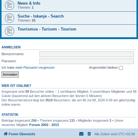
News & Info
Themen:
1
Suche - Iskanje - Search
Themen:
25
Tourismus - Turizem - Tourism
ANMELDEN
Benutzername:
Passwort:
Ich habe mein Passwort vergessen
Angemeldet bleiben
WER IST ONLINE?
Insgesamt sind
59
Besucher online :: 1 sichtbares Mitglied, 0 unsichtbare Mitglieder und 58
Gäste (basierend auf den aktiven Besuchern der letzten 5 Minuten)
Der Besucherrekord liegt bei
3519
Besuchern, die am Mi Jul 08, 2026 6:09 am gleichzeitig
online waren.
STATISTIK
Beiträge insgesamt
256
• Themen insgesamt
131
• Mitglieder insgesamt
3
• Unser
neuestes Mitglied:
Forum 2002 - 2013
Foren-Übersicht
Alle Zeiten sind
UTC+02:00