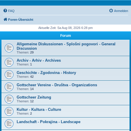
FAQ
Anmelden
Foren-Übersicht
Aktuelle Zeit: Sa Aug 08, 2026 6:28 pm
Forum
Allgemeine Diskussionen - Splošni pogovori - General
Discussion
Themen:
29
Archiv - Arhiv - Archives
Themen:
1
Geschichte - Zgodovina - History
Themen:
42
Gottscheer Vereine - Društva - Organizations
Themen:
14
Gottscheer Zeitung
Themen:
12
Kultur - Kultura - Culture
Themen:
2
Landschaft - Pokrajina - Landscape