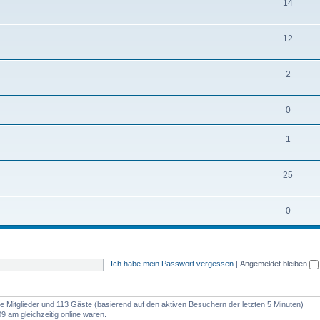
14
12
2
0
1
25
0
Ich habe mein Passwort vergessen
|
Angemeldet bleiben
are Mitglieder und 113 Gäste (basierend auf den aktiven Besuchern der letzten 5 Minuten)
9 am gleichzeitig online waren.