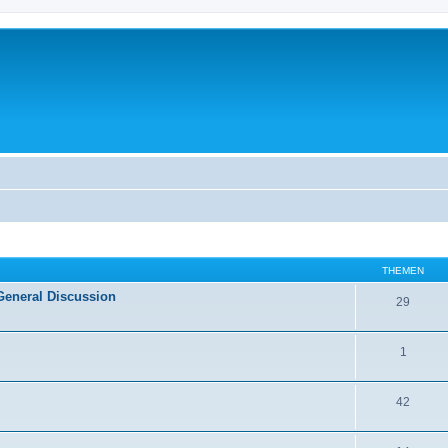
THEMEN
General Discussion
29
1
42