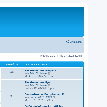
Anmelden
Aktuelle Zeit: Fr Aug 07, 2026 8:25 pm
BEITRÄGE
LETZTER BEITRAG
The Gottscheer Diaspora
44
N
von
John Tschinkel
e
Mi Dez 18, 2024 5:10 pm
u
e
The Gottscheer Hymn
1
s
N
von
John Tschinkel
t
e
So Feb 12, 2023 6:36 pm
e
u
r
e
Die sterbenden Europäer von K…
91
B
s
N
von
Forum 2002 - 2013
e
t
e
Mo Feb 13, 2023 5:43 pm
i
e
u
t
r
e
GHGA no information, efficien…