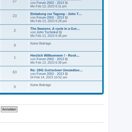
r
27
B
s
N
von
Forum 2002 - 2013
a
e
t
e
Mo Feb 13, 2023 6:11 pm
g
i
e
u
t
r
e
Einladung zur Tagung - John T…
r
23
B
s
N
von
Forum 2002 - 2013
a
e
t
e
Mo Feb 13, 2023 6:28 pm
g
i
e
u
t
r
e
The Seasons. A cycle in a Got…
r
2
B
s
N
von
John Tschinkel
a
e
t
e
Mo Feb 13, 2023 6:36 pm
g
i
e
u
t
r
e
Keine Beiträge
r
0
B
s
a
e
t
g
i
e
Herzlich Willkommen ! - Rosit…
t
r
1
N
von
Forum 2002 - 2013
r
B
e
Mo Feb 13, 2023 6:38 pm
a
e
u
g
i
e
Re: 1941 Gottscheer Umsiedlun…
t
63
s
N
von
Forum 2002 - 2013
r
t
e
Di Feb 14, 2023 10:52 am
a
e
u
g
r
e
Keine Beiträge
0
B
s
e
t
i
e
t
r
r
B
a
e
g
i
t
r
a
g