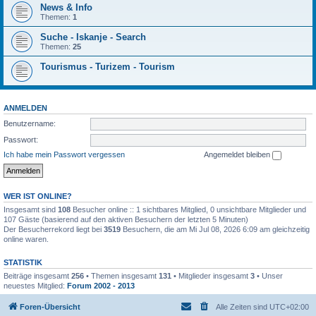
News & Info
Themen:
1
Suche - Iskanje - Search
Themen:
25
Tourismus - Turizem - Tourism
ANMELDEN
Benutzername:
Passwort:
Ich habe mein Passwort vergessen
Angemeldet bleiben
WER IST ONLINE?
Insgesamt sind
108
Besucher online :: 1 sichtbares Mitglied, 0 unsichtbare Mitglieder und
107 Gäste (basierend auf den aktiven Besuchern der letzten 5 Minuten)
Der Besucherrekord liegt bei
3519
Besuchern, die am Mi Jul 08, 2026 6:09 am gleichzeitig
online waren.
STATISTIK
Beiträge insgesamt
256
• Themen insgesamt
131
• Mitglieder insgesamt
3
• Unser
neuestes Mitglied:
Forum 2002 - 2013
Foren-Übersicht
Alle Zeiten sind
UTC+02:00