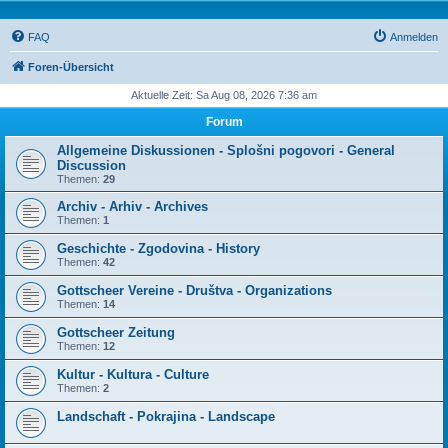
FAQ
Anmelden
Foren-Übersicht
Aktuelle Zeit: Sa Aug 08, 2026 7:36 am
Forum
Allgemeine Diskussionen - Splošni pogovori - General
Discussion
Themen:
29
Archiv - Arhiv - Archives
Themen:
1
Geschichte - Zgodovina - History
Themen:
42
Gottscheer Vereine - Društva - Organizations
Themen:
14
Gottscheer Zeitung
Themen:
12
Kultur - Kultura - Culture
Themen:
2
Landschaft - Pokrajina - Landscape