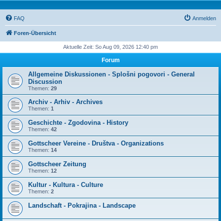
FAQ
Anmelden
Foren-Übersicht
Aktuelle Zeit: So Aug 09, 2026 12:40 pm
Forum
Allgemeine Diskussionen - Splošni pogovori - General
Discussion
Themen:
29
Archiv - Arhiv - Archives
Themen:
1
Geschichte - Zgodovina - History
Themen:
42
Gottscheer Vereine - Društva - Organizations
Themen:
14
Gottscheer Zeitung
Themen:
12
Kultur - Kultura - Culture
Themen:
2
Landschaft - Pokrajina - Landscape