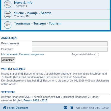
News & Info
Themen:
1
Suche - Iskanje - Search
Themen:
25
Tourismus - Turizem - Tourism
ANMELDEN
Benutzername:
Passwort:
Ich habe mein Passwort vergessen
Angemeldet bleiben
WER IST ONLINE?
Insgesamt sind
81
Besucher online :: 2 sichtbare Mitglieder, 0 unsichtbare Mitglieder und
79 Gäste (basierend auf den aktiven Besuchern der letzten 5 Minuten)
Der Besucherrekord liegt bei
3519
Besuchern, die am Mi Jul 08, 2026 6:09 am gleichzeitig
online waren.
STATISTIK
Beiträge insgesamt
256
• Themen insgesamt
131
• Mitglieder insgesamt
3
• Unser
neuestes Mitglied:
Forum 2002 - 2013
Foren-Übersicht
Alle Zeiten sind
UTC+02:00