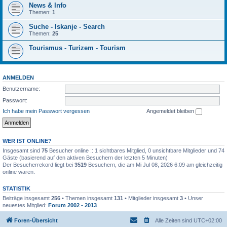
News & Info
Themen:
1
Suche - Iskanje - Search
Themen:
25
Tourismus - Turizem - Tourism
ANMELDEN
Benutzername:
Passwort:
Ich habe mein Passwort vergessen
Angemeldet bleiben
WER IST ONLINE?
Insgesamt sind
75
Besucher online :: 1 sichtbares Mitglied, 0 unsichtbare Mitglieder und 74
Gäste (basierend auf den aktiven Besuchern der letzten 5 Minuten)
Der Besucherrekord liegt bei
3519
Besuchern, die am Mi Jul 08, 2026 6:09 am gleichzeitig
online waren.
STATISTIK
Beiträge insgesamt
256
• Themen insgesamt
131
• Mitglieder insgesamt
3
• Unser
neuestes Mitglied:
Forum 2002 - 2013
Foren-Übersicht
Alle Zeiten sind
UTC+02:00