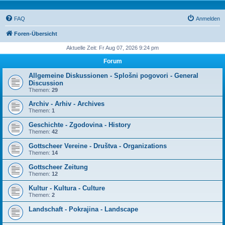
FAQ
Anmelden
Foren-Übersicht
Aktuelle Zeit: Fr Aug 07, 2026 9:24 pm
Forum
Allgemeine Diskussionen - Splošni pogovori - General
Discussion
Themen:
29
Archiv - Arhiv - Archives
Themen:
1
Geschichte - Zgodovina - History
Themen:
42
Gottscheer Vereine - Društva - Organizations
Themen:
14
Gottscheer Zeitung
Themen:
12
Kultur - Kultura - Culture
Themen:
2
Landschaft - Pokrajina - Landscape