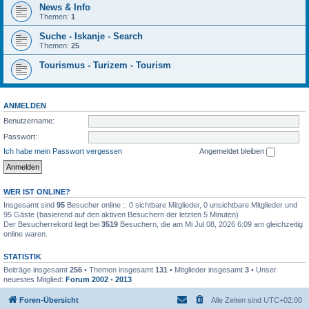
News & Info
Themen:
1
Suche - Iskanje - Search
Themen:
25
Tourismus - Turizem - Tourism
ANMELDEN
Benutzername:
Passwort:
Ich habe mein Passwort vergessen
Angemeldet bleiben
WER IST ONLINE?
Insgesamt sind
95
Besucher online :: 0 sichtbare Mitglieder, 0 unsichtbare Mitglieder und
95 Gäste (basierend auf den aktiven Besuchern der letzten 5 Minuten)
Der Besucherrekord liegt bei
3519
Besuchern, die am Mi Jul 08, 2026 6:09 am gleichzeitig
online waren.
STATISTIK
Beiträge insgesamt
256
• Themen insgesamt
131
• Mitglieder insgesamt
3
• Unser
neuestes Mitglied:
Forum 2002 - 2013
Foren-Übersicht
Alle Zeiten sind
UTC+02:00