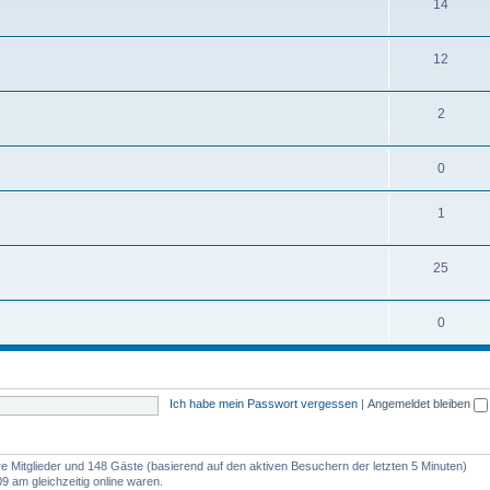
14
12
2
0
1
25
0
Ich habe mein Passwort vergessen
|
Angemeldet bleiben
are Mitglieder und 148 Gäste (basierend auf den aktiven Besuchern der letzten 5 Minuten)
9 am gleichzeitig online waren.