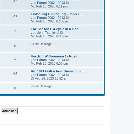
r
27
B
s
N
von
Forum 2002 - 2013
a
e
t
e
Mo Feb 13, 2023 6:11 pm
g
i
e
u
t
r
e
Einladung zur Tagung - John T…
r
23
B
s
N
von
Forum 2002 - 2013
a
e
t
e
Mo Feb 13, 2023 6:28 pm
g
i
e
u
t
r
e
The Seasons. A cycle in a Got…
r
2
B
s
N
von
John Tschinkel
a
e
t
e
Mo Feb 13, 2023 6:36 pm
g
i
e
u
t
r
e
Keine Beiträge
r
0
B
s
a
e
t
g
i
e
Herzlich Willkommen ! - Rosit…
t
r
1
N
von
Forum 2002 - 2013
r
B
e
Mo Feb 13, 2023 6:38 pm
a
e
u
g
i
e
Re: 1941 Gottscheer Umsiedlun…
t
63
s
N
von
Forum 2002 - 2013
r
t
e
Di Feb 14, 2023 10:52 am
a
e
u
g
r
e
Keine Beiträge
0
B
s
e
t
i
e
t
r
r
B
a
e
g
i
t
r
a
g