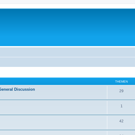
THEMEN
General Discussion
29
1
42