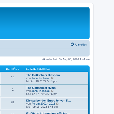
Anmelden
Aktuelle Zeit: Sa Aug 08, 2026 1:44 am
BEITRÄGE
LETZTER BEITRAG
The Gottscheer Diaspora
44
N
von
John Tschinkel
e
Mi Dez 18, 2024 5:10 pm
u
e
The Gottscheer Hymn
1
s
N
von
John Tschinkel
t
e
So Feb 12, 2023 6:36 pm
e
u
r
e
Die sterbenden Europäer von K…
91
B
s
N
von
Forum 2002 - 2013
e
t
e
Mo Feb 13, 2023 5:43 pm
i
e
u
t
r
e
GHGA no information, efficien…