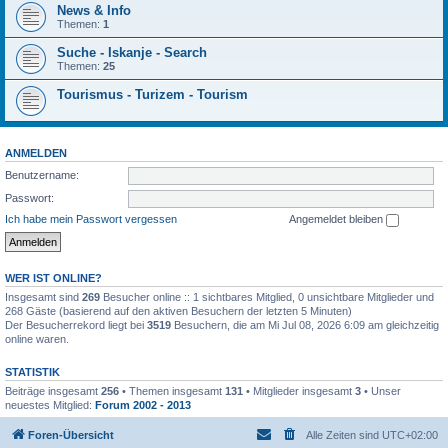
News & Info
Themen:
1
Suche - Iskanje - Search
Themen:
25
Tourismus - Turizem - Tourism
ANMELDEN
Benutzername:
Passwort:
Ich habe mein Passwort vergessen
Angemeldet bleiben
WER IST ONLINE?
Insgesamt sind
269
Besucher online :: 1 sichtbares Mitglied, 0 unsichtbare Mitglieder und
268 Gäste (basierend auf den aktiven Besuchern der letzten 5 Minuten)
Der Besucherrekord liegt bei
3519
Besuchern, die am Mi Jul 08, 2026 6:09 am gleichzeitig
online waren.
STATISTIK
Beiträge insgesamt
256
• Themen insgesamt
131
• Mitglieder insgesamt
3
• Unser
neuestes Mitglied:
Forum 2002 - 2013
Foren-Übersicht
Alle Zeiten sind
UTC+02:00