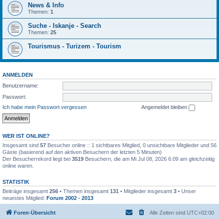
News & Info
Themen:
1
Suche - Iskanje - Search
Themen:
25
Tourismus - Turizem - Tourism
ANMELDEN
Benutzername:
Passwort:
Ich habe mein Passwort vergessen
Angemeldet bleiben
WER IST ONLINE?
Insgesamt sind
57
Besucher online :: 1 sichtbares Mitglied, 0 unsichtbare Mitglieder und 56
Gäste (basierend auf den aktiven Besuchern der letzten 5 Minuten)
Der Besucherrekord liegt bei
3519
Besuchern, die am Mi Jul 08, 2026 6:09 am gleichzeitig
online waren.
STATISTIK
Beiträge insgesamt
256
• Themen insgesamt
131
• Mitglieder insgesamt
3
• Unser
neuestes Mitglied:
Forum 2002 - 2013
Foren-Übersicht
Alle Zeiten sind
UTC+02:00