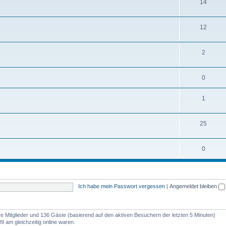
14
12
2
0
1
25
0
Ich habe mein Passwort vergessen
|
Angemeldet bleiben
are Mitglieder und 136 Gäste (basierend auf den aktiven Besuchern der letzten 5 Minuten)
9 am gleichzeitig online waren.