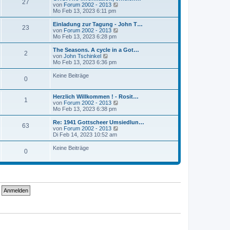
r
27
B
s
N
von
Forum 2002 - 2013
a
e
t
e
Mo Feb 13, 2023 6:11 pm
g
i
e
u
t
r
e
Einladung zur Tagung - John T…
r
23
B
s
N
von
Forum 2002 - 2013
a
e
t
e
Mo Feb 13, 2023 6:28 pm
g
i
e
u
t
r
e
The Seasons. A cycle in a Got…
r
2
B
s
N
von
John Tschinkel
a
e
t
e
Mo Feb 13, 2023 6:36 pm
g
i
e
u
t
r
e
Keine Beiträge
r
0
B
s
a
e
t
g
i
e
Herzlich Willkommen ! - Rosit…
t
r
1
N
von
Forum 2002 - 2013
r
B
e
Mo Feb 13, 2023 6:38 pm
a
e
u
g
i
e
Re: 1941 Gottscheer Umsiedlun…
t
63
s
N
von
Forum 2002 - 2013
r
t
e
Di Feb 14, 2023 10:52 am
a
e
u
g
r
e
Keine Beiträge
0
B
s
e
t
i
e
t
r
r
B
a
e
g
i
t
r
a
g