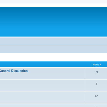
THEMEN
General Discussion
29
1
42