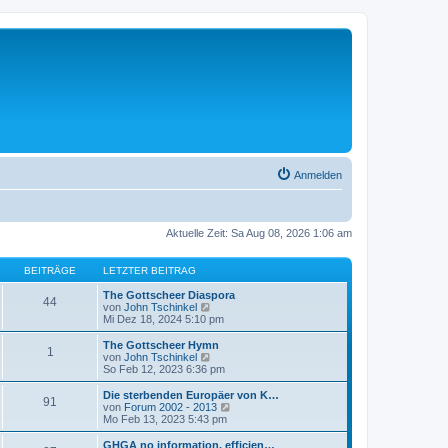
Anmelden
Aktuelle Zeit: Sa Aug 08, 2026 1:06 am
BEITRÄGE
LETZTER BEITRAG
The Gottscheer Diaspora
44
N
von
John Tschinkel
e
Mi Dez 18, 2024 5:10 pm
u
e
The Gottscheer Hymn
1
s
N
von
John Tschinkel
t
e
So Feb 12, 2023 6:36 pm
e
u
r
e
Die sterbenden Europäer von K…
91
B
s
N
von
Forum 2002 - 2013
e
t
e
Mo Feb 13, 2023 5:43 pm
i
e
u
t
r
e
GHGA no information, efficien…