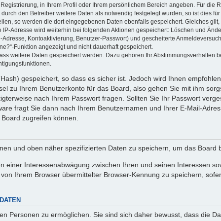
 Registrierung, in Ihrem Profil oder Ihrem persönlichem Bereich angeben. Für die
rch den Betreiber weitere Daten als notwendig festgelegt wurden, so ist dies für 
ellen, so werden die dort eingegebenen Daten ebenfalls gespeichert. Gleiches gilt
ie IP-Adresse wird weiterhin bei folgenden Aktionen gespeichert: Löschen und Änd
l-Adresse, Kontoaktivierung, Benutzer-Passwort) und gescheiterte Anmeldeversuch
ine?“-Funktion angezeigt und nicht dauerhaft gespeichert.
 dass weitere Daten gespeichert werden. Dazu gehören Ihr Abstimmungsverhalten b
htigungsfunktionen.
Hash) gespeichert, so dass es sicher ist. Jedoch wird Ihnen empfohlen,
el zu Ihrem Benutzerkonto für das Board, also gehen Sie mit ihm sorg
htigterweise nach Ihrem Passwort fragen. Sollten Sie Ihr Passwort verg
are fragt Sie dann nach Ihrem Benutzernamen und Ihrer E-Mail-Adres
 Board zugreifen können.
enen und oben näher spezifizierten Daten zu speichern, um das Board 
en einer Interessenabwägung zwischen Ihren und seinen Interessen sowi
von Ihrem Browser übermittelter Browser-Kennung zu speichern, sofer
 DATEN
n Personen zu ermöglichen. Sie sind sich daher bewusst, dass die Date