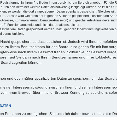
 Registrierung, in Ihrem Profil oder Ihrem persönlichem Bereich angeben. Für die
rch den Betreiber weitere Daten als notwendig festgelegt wurden, so ist dies für 
ellen, so werden die dort eingegebenen Daten ebenfalls gespeichert. Gleiches gilt
ie IP-Adresse wird weiterhin bei folgenden Aktionen gespeichert: Löschen und Änd
l-Adresse, Kontoaktivierung, Benutzer-Passwort) und gescheiterte Anmeldeversuch
ine?“-Funktion angezeigt und nicht dauerhaft gespeichert.
 dass weitere Daten gespeichert werden. Dazu gehören Ihr Abstimmungsverhalten b
htigungsfunktionen.
Hash) gespeichert, so dass es sicher ist. Jedoch wird Ihnen empfohlen,
el zu Ihrem Benutzerkonto für das Board, also gehen Sie mit ihm sorg
htigterweise nach Ihrem Passwort fragen. Sollten Sie Ihr Passwort verg
are fragt Sie dann nach Ihrem Benutzernamen und Ihrer E-Mail-Adres
 Board zugreifen können.
enen und oben näher spezifizierten Daten zu speichern, um das Board 
en einer Interessenabwägung zwischen Ihren und seinen Interessen sowi
von Ihrem Browser übermittelter Browser-Kennung zu speichern, sofer
 DATEN
n Personen zu ermöglichen. Sie sind sich daher bewusst, dass die Date