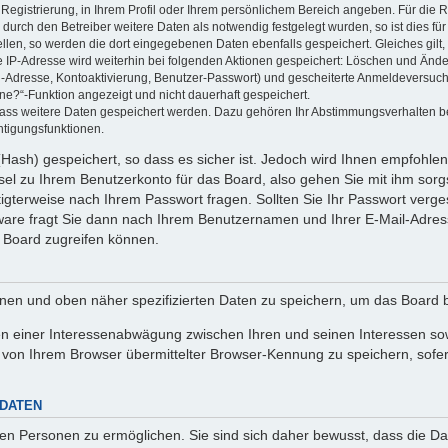
 Registrierung, in Ihrem Profil oder Ihrem persönlichem Bereich angeben. Für die
rch den Betreiber weitere Daten als notwendig festgelegt wurden, so ist dies für 
ellen, so werden die dort eingegebenen Daten ebenfalls gespeichert. Gleiches gilt
ie IP-Adresse wird weiterhin bei folgenden Aktionen gespeichert: Löschen und Änd
l-Adresse, Kontoaktivierung, Benutzer-Passwort) und gescheiterte Anmeldeversuch
ine?“-Funktion angezeigt und nicht dauerhaft gespeichert.
 dass weitere Daten gespeichert werden. Dazu gehören Ihr Abstimmungsverhalten b
htigungsfunktionen.
Hash) gespeichert, so dass es sicher ist. Jedoch wird Ihnen empfohlen,
el zu Ihrem Benutzerkonto für das Board, also gehen Sie mit ihm sorg
htigterweise nach Ihrem Passwort fragen. Sollten Sie Ihr Passwort verg
are fragt Sie dann nach Ihrem Benutzernamen und Ihrer E-Mail-Adres
 Board zugreifen können.
enen und oben näher spezifizierten Daten zu speichern, um das Board 
en einer Interessenabwägung zwischen Ihren und seinen Interessen sowi
von Ihrem Browser übermittelter Browser-Kennung zu speichern, sofer
 DATEN
n Personen zu ermöglichen. Sie sind sich daher bewusst, dass die Date