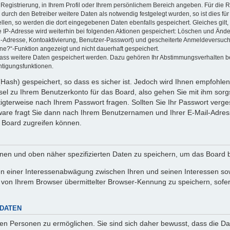
 Registrierung, in Ihrem Profil oder Ihrem persönlichem Bereich angeben. Für die
rch den Betreiber weitere Daten als notwendig festgelegt wurden, so ist dies für 
ellen, so werden die dort eingegebenen Daten ebenfalls gespeichert. Gleiches gilt
ie IP-Adresse wird weiterhin bei folgenden Aktionen gespeichert: Löschen und Änd
l-Adresse, Kontoaktivierung, Benutzer-Passwort) und gescheiterte Anmeldeversuch
ine?“-Funktion angezeigt und nicht dauerhaft gespeichert.
 dass weitere Daten gespeichert werden. Dazu gehören Ihr Abstimmungsverhalten b
htigungsfunktionen.
Hash) gespeichert, so dass es sicher ist. Jedoch wird Ihnen empfohlen,
el zu Ihrem Benutzerkonto für das Board, also gehen Sie mit ihm sorg
htigterweise nach Ihrem Passwort fragen. Sollten Sie Ihr Passwort verg
are fragt Sie dann nach Ihrem Benutzernamen und Ihrer E-Mail-Adres
 Board zugreifen können.
enen und oben näher spezifizierten Daten zu speichern, um das Board 
en einer Interessenabwägung zwischen Ihren und seinen Interessen sowi
von Ihrem Browser übermittelter Browser-Kennung zu speichern, sofer
 DATEN
n Personen zu ermöglichen. Sie sind sich daher bewusst, dass die Date