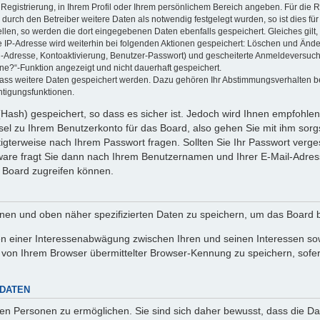
 Registrierung, in Ihrem Profil oder Ihrem persönlichem Bereich angeben. Für die
rch den Betreiber weitere Daten als notwendig festgelegt wurden, so ist dies für 
ellen, so werden die dort eingegebenen Daten ebenfalls gespeichert. Gleiches gilt
ie IP-Adresse wird weiterhin bei folgenden Aktionen gespeichert: Löschen und Änd
l-Adresse, Kontoaktivierung, Benutzer-Passwort) und gescheiterte Anmeldeversuch
ine?“-Funktion angezeigt und nicht dauerhaft gespeichert.
 dass weitere Daten gespeichert werden. Dazu gehören Ihr Abstimmungsverhalten b
htigungsfunktionen.
Hash) gespeichert, so dass es sicher ist. Jedoch wird Ihnen empfohlen,
el zu Ihrem Benutzerkonto für das Board, also gehen Sie mit ihm sorg
htigterweise nach Ihrem Passwort fragen. Sollten Sie Ihr Passwort verg
are fragt Sie dann nach Ihrem Benutzernamen und Ihrer E-Mail-Adres
 Board zugreifen können.
enen und oben näher spezifizierten Daten zu speichern, um das Board 
en einer Interessenabwägung zwischen Ihren und seinen Interessen sowi
von Ihrem Browser übermittelter Browser-Kennung zu speichern, sofer
 DATEN
n Personen zu ermöglichen. Sie sind sich daher bewusst, dass die Date