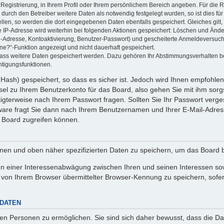
 Registrierung, in Ihrem Profil oder Ihrem persönlichem Bereich angeben. Für die
rch den Betreiber weitere Daten als notwendig festgelegt wurden, so ist dies für 
ellen, so werden die dort eingegebenen Daten ebenfalls gespeichert. Gleiches gilt
ie IP-Adresse wird weiterhin bei folgenden Aktionen gespeichert: Löschen und Änd
l-Adresse, Kontoaktivierung, Benutzer-Passwort) und gescheiterte Anmeldeversuch
ine?“-Funktion angezeigt und nicht dauerhaft gespeichert.
 dass weitere Daten gespeichert werden. Dazu gehören Ihr Abstimmungsverhalten b
htigungsfunktionen.
Hash) gespeichert, so dass es sicher ist. Jedoch wird Ihnen empfohlen,
el zu Ihrem Benutzerkonto für das Board, also gehen Sie mit ihm sorg
htigterweise nach Ihrem Passwort fragen. Sollten Sie Ihr Passwort verg
are fragt Sie dann nach Ihrem Benutzernamen und Ihrer E-Mail-Adres
 Board zugreifen können.
enen und oben näher spezifizierten Daten zu speichern, um das Board 
en einer Interessenabwägung zwischen Ihren und seinen Interessen sowi
von Ihrem Browser übermittelter Browser-Kennung zu speichern, sofer
 DATEN
n Personen zu ermöglichen. Sie sind sich daher bewusst, dass die Date