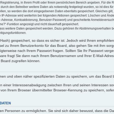
 Registrierung, in Ihrem Profil oder Ihrem persönlichem Bereich angeben. Für die
rch den Betreiber weitere Daten als notwendig festgelegt wurden, so ist dies für 
ellen, so werden die dort eingegebenen Daten ebenfalls gespeichert. Gleiches gilt
ie IP-Adresse wird weiterhin bei folgenden Aktionen gespeichert: Löschen und Änd
l-Adresse, Kontoaktivierung, Benutzer-Passwort) und gescheiterte Anmeldeversuch
ine?“-Funktion angezeigt und nicht dauerhaft gespeichert.
 dass weitere Daten gespeichert werden. Dazu gehören Ihr Abstimmungsverhalten b
htigungsfunktionen.
Hash) gespeichert, so dass es sicher ist. Jedoch wird Ihnen empfohlen,
el zu Ihrem Benutzerkonto für das Board, also gehen Sie mit ihm sorg
htigterweise nach Ihrem Passwort fragen. Sollten Sie Ihr Passwort verg
are fragt Sie dann nach Ihrem Benutzernamen und Ihrer E-Mail-Adres
 Board zugreifen können.
enen und oben näher spezifizierten Daten zu speichern, um das Board 
en einer Interessenabwägung zwischen Ihren und seinen Interessen sowi
von Ihrem Browser übermittelter Browser-Kennung zu speichern, sofer
 DATEN
n Personen zu ermöglichen. Sie sind sich daher bewusst, dass die Date