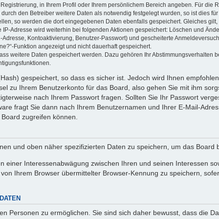
 Registrierung, in Ihrem Profil oder Ihrem persönlichem Bereich angeben. Für die
rch den Betreiber weitere Daten als notwendig festgelegt wurden, so ist dies für 
ellen, so werden die dort eingegebenen Daten ebenfalls gespeichert. Gleiches gilt
ie IP-Adresse wird weiterhin bei folgenden Aktionen gespeichert: Löschen und Änd
l-Adresse, Kontoaktivierung, Benutzer-Passwort) und gescheiterte Anmeldeversuch
ine?“-Funktion angezeigt und nicht dauerhaft gespeichert.
 dass weitere Daten gespeichert werden. Dazu gehören Ihr Abstimmungsverhalten b
htigungsfunktionen.
Hash) gespeichert, so dass es sicher ist. Jedoch wird Ihnen empfohlen,
el zu Ihrem Benutzerkonto für das Board, also gehen Sie mit ihm sorg
htigterweise nach Ihrem Passwort fragen. Sollten Sie Ihr Passwort verg
are fragt Sie dann nach Ihrem Benutzernamen und Ihrer E-Mail-Adres
 Board zugreifen können.
enen und oben näher spezifizierten Daten zu speichern, um das Board 
en einer Interessenabwägung zwischen Ihren und seinen Interessen sowi
von Ihrem Browser übermittelter Browser-Kennung zu speichern, sofer
 DATEN
n Personen zu ermöglichen. Sie sind sich daher bewusst, dass die Date