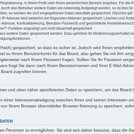
 Registrierung, in Ihrem Profil oder Ihrem persönlichem Bereich angeben. Für die
rch den Betreiber weitere Daten als notwendig festgelegt wurden, so ist dies für 
ellen, so werden die dort eingegebenen Daten ebenfalls gespeichert. Gleiches gilt
ie IP-Adresse wird weiterhin bei folgenden Aktionen gespeichert: Löschen und Änd
l-Adresse, Kontoaktivierung, Benutzer-Passwort) und gescheiterte Anmeldeversuch
ine?“-Funktion angezeigt und nicht dauerhaft gespeichert.
 dass weitere Daten gespeichert werden. Dazu gehören Ihr Abstimmungsverhalten b
htigungsfunktionen.
Hash) gespeichert, so dass es sicher ist. Jedoch wird Ihnen empfohlen,
el zu Ihrem Benutzerkonto für das Board, also gehen Sie mit ihm sorg
htigterweise nach Ihrem Passwort fragen. Sollten Sie Ihr Passwort verg
are fragt Sie dann nach Ihrem Benutzernamen und Ihrer E-Mail-Adres
 Board zugreifen können.
enen und oben näher spezifizierten Daten zu speichern, um das Board 
en einer Interessenabwägung zwischen Ihren und seinen Interessen sowi
von Ihrem Browser übermittelter Browser-Kennung zu speichern, sofer
 DATEN
n Personen zu ermöglichen. Sie sind sich daher bewusst, dass die Date