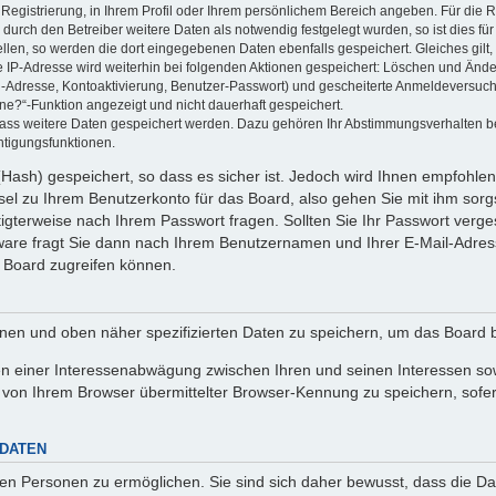
 Registrierung, in Ihrem Profil oder Ihrem persönlichem Bereich angeben. Für die
rch den Betreiber weitere Daten als notwendig festgelegt wurden, so ist dies für 
ellen, so werden die dort eingegebenen Daten ebenfalls gespeichert. Gleiches gilt
ie IP-Adresse wird weiterhin bei folgenden Aktionen gespeichert: Löschen und Änd
l-Adresse, Kontoaktivierung, Benutzer-Passwort) und gescheiterte Anmeldeversuch
ine?“-Funktion angezeigt und nicht dauerhaft gespeichert.
 dass weitere Daten gespeichert werden. Dazu gehören Ihr Abstimmungsverhalten b
htigungsfunktionen.
Hash) gespeichert, so dass es sicher ist. Jedoch wird Ihnen empfohlen,
el zu Ihrem Benutzerkonto für das Board, also gehen Sie mit ihm sorg
htigterweise nach Ihrem Passwort fragen. Sollten Sie Ihr Passwort verg
are fragt Sie dann nach Ihrem Benutzernamen und Ihrer E-Mail-Adres
 Board zugreifen können.
enen und oben näher spezifizierten Daten zu speichern, um das Board 
en einer Interessenabwägung zwischen Ihren und seinen Interessen sowi
von Ihrem Browser übermittelter Browser-Kennung zu speichern, sofer
 DATEN
n Personen zu ermöglichen. Sie sind sich daher bewusst, dass die Date