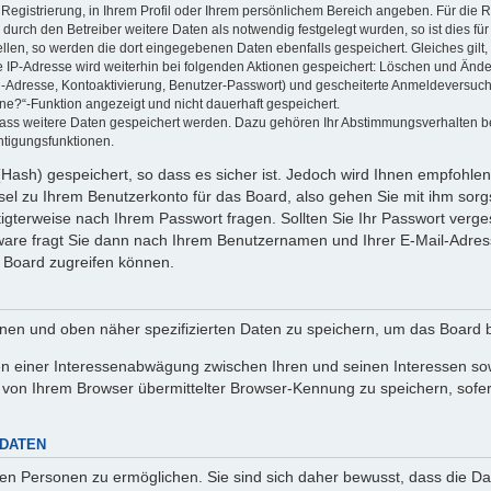
 Registrierung, in Ihrem Profil oder Ihrem persönlichem Bereich angeben. Für die
rch den Betreiber weitere Daten als notwendig festgelegt wurden, so ist dies für 
ellen, so werden die dort eingegebenen Daten ebenfalls gespeichert. Gleiches gilt
ie IP-Adresse wird weiterhin bei folgenden Aktionen gespeichert: Löschen und Änd
l-Adresse, Kontoaktivierung, Benutzer-Passwort) und gescheiterte Anmeldeversuch
ine?“-Funktion angezeigt und nicht dauerhaft gespeichert.
 dass weitere Daten gespeichert werden. Dazu gehören Ihr Abstimmungsverhalten b
htigungsfunktionen.
Hash) gespeichert, so dass es sicher ist. Jedoch wird Ihnen empfohlen,
el zu Ihrem Benutzerkonto für das Board, also gehen Sie mit ihm sorg
htigterweise nach Ihrem Passwort fragen. Sollten Sie Ihr Passwort verg
are fragt Sie dann nach Ihrem Benutzernamen und Ihrer E-Mail-Adres
 Board zugreifen können.
enen und oben näher spezifizierten Daten zu speichern, um das Board 
en einer Interessenabwägung zwischen Ihren und seinen Interessen sowi
von Ihrem Browser übermittelter Browser-Kennung zu speichern, sofer
 DATEN
n Personen zu ermöglichen. Sie sind sich daher bewusst, dass die Date