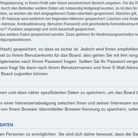
 Registrierung, in Ihrem Profil oder Ihrem persönlichem Bereich angeben. Für die
rch den Betreiber weitere Daten als notwendig festgelegt wurden, so ist dies für 
ellen, so werden die dort eingegebenen Daten ebenfalls gespeichert. Gleiches gilt
ie IP-Adresse wird weiterhin bei folgenden Aktionen gespeichert: Löschen und Änd
l-Adresse, Kontoaktivierung, Benutzer-Passwort) und gescheiterte Anmeldeversuch
ine?“-Funktion angezeigt und nicht dauerhaft gespeichert.
 dass weitere Daten gespeichert werden. Dazu gehören Ihr Abstimmungsverhalten b
htigungsfunktionen.
Hash) gespeichert, so dass es sicher ist. Jedoch wird Ihnen empfohlen,
el zu Ihrem Benutzerkonto für das Board, also gehen Sie mit ihm sorg
htigterweise nach Ihrem Passwort fragen. Sollten Sie Ihr Passwort verg
are fragt Sie dann nach Ihrem Benutzernamen und Ihrer E-Mail-Adres
 Board zugreifen können.
enen und oben näher spezifizierten Daten zu speichern, um das Board 
en einer Interessenabwägung zwischen Ihren und seinen Interessen sowi
von Ihrem Browser übermittelter Browser-Kennung zu speichern, sofer
 DATEN
n Personen zu ermöglichen. Sie sind sich daher bewusst, dass die Date