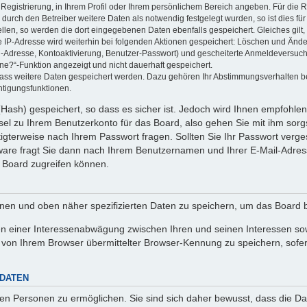
 Registrierung, in Ihrem Profil oder Ihrem persönlichem Bereich angeben. Für die
rch den Betreiber weitere Daten als notwendig festgelegt wurden, so ist dies für 
ellen, so werden die dort eingegebenen Daten ebenfalls gespeichert. Gleiches gilt
ie IP-Adresse wird weiterhin bei folgenden Aktionen gespeichert: Löschen und Änd
l-Adresse, Kontoaktivierung, Benutzer-Passwort) und gescheiterte Anmeldeversuch
ine?“-Funktion angezeigt und nicht dauerhaft gespeichert.
 dass weitere Daten gespeichert werden. Dazu gehören Ihr Abstimmungsverhalten b
htigungsfunktionen.
Hash) gespeichert, so dass es sicher ist. Jedoch wird Ihnen empfohlen,
el zu Ihrem Benutzerkonto für das Board, also gehen Sie mit ihm sorg
htigterweise nach Ihrem Passwort fragen. Sollten Sie Ihr Passwort verg
are fragt Sie dann nach Ihrem Benutzernamen und Ihrer E-Mail-Adres
 Board zugreifen können.
enen und oben näher spezifizierten Daten zu speichern, um das Board 
en einer Interessenabwägung zwischen Ihren und seinen Interessen sowi
von Ihrem Browser übermittelter Browser-Kennung zu speichern, sofer
 DATEN
n Personen zu ermöglichen. Sie sind sich daher bewusst, dass die Date