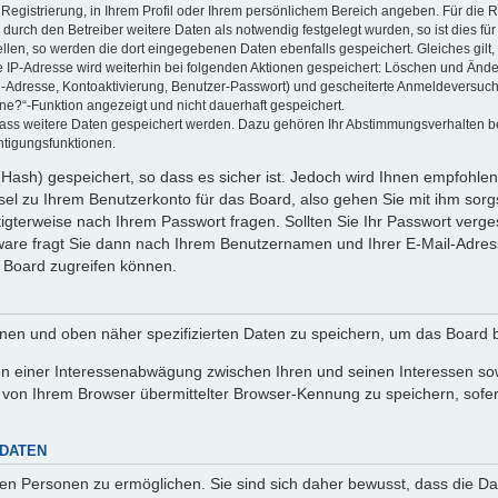
 Registrierung, in Ihrem Profil oder Ihrem persönlichem Bereich angeben. Für die
rch den Betreiber weitere Daten als notwendig festgelegt wurden, so ist dies für 
ellen, so werden die dort eingegebenen Daten ebenfalls gespeichert. Gleiches gilt
ie IP-Adresse wird weiterhin bei folgenden Aktionen gespeichert: Löschen und Änd
l-Adresse, Kontoaktivierung, Benutzer-Passwort) und gescheiterte Anmeldeversuch
ine?“-Funktion angezeigt und nicht dauerhaft gespeichert.
 dass weitere Daten gespeichert werden. Dazu gehören Ihr Abstimmungsverhalten b
htigungsfunktionen.
Hash) gespeichert, so dass es sicher ist. Jedoch wird Ihnen empfohlen,
el zu Ihrem Benutzerkonto für das Board, also gehen Sie mit ihm sorg
htigterweise nach Ihrem Passwort fragen. Sollten Sie Ihr Passwort verg
are fragt Sie dann nach Ihrem Benutzernamen und Ihrer E-Mail-Adres
 Board zugreifen können.
enen und oben näher spezifizierten Daten zu speichern, um das Board 
en einer Interessenabwägung zwischen Ihren und seinen Interessen sowi
von Ihrem Browser übermittelter Browser-Kennung zu speichern, sofer
 DATEN
n Personen zu ermöglichen. Sie sind sich daher bewusst, dass die Date