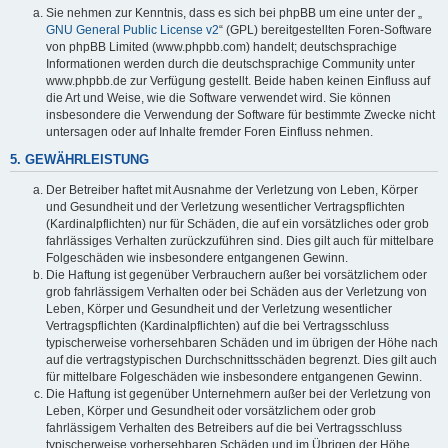
Sie nehmen zur Kenntnis, dass es sich bei phpBB um eine unter der „
GNU General Public License v2
“ (GPL) bereitgestellten Foren-Software
von phpBB Limited (www.phpbb.com) handelt; deutschsprachige
Informationen werden durch die deutschsprachige Community unter
www.phpbb.de zur Verfügung gestellt. Beide haben keinen Einfluss auf
die Art und Weise, wie die Software verwendet wird. Sie können
insbesondere die Verwendung der Software für bestimmte Zwecke nicht
untersagen oder auf Inhalte fremder Foren Einfluss nehmen.
5. GEWÄHRLEISTUNG
Der Betreiber haftet mit Ausnahme der Verletzung von Leben, Körper
und Gesundheit und der Verletzung wesentlicher Vertragspflichten
(Kardinalpflichten) nur für Schäden, die auf ein vorsätzliches oder grob
fahrlässiges Verhalten zurückzuführen sind. Dies gilt auch für mittelbare
Folgeschäden wie insbesondere entgangenen Gewinn.
Die Haftung ist gegenüber Verbrauchern außer bei vorsätzlichem oder
grob fahrlässigem Verhalten oder bei Schäden aus der Verletzung von
Leben, Körper und Gesundheit und der Verletzung wesentlicher
Vertragspflichten (Kardinalpflichten) auf die bei Vertragsschluss
typischerweise vorhersehbaren Schäden und im übrigen der Höhe nach
auf die vertragstypischen Durchschnittsschäden begrenzt. Dies gilt auch
für mittelbare Folgeschäden wie insbesondere entgangenen Gewinn.
Die Haftung ist gegenüber Unternehmern außer bei der Verletzung von
Leben, Körper und Gesundheit oder vorsätzlichem oder grob
fahrlässigem Verhalten des Betreibers auf die bei Vertragsschluss
typischerweise vorhersehbaren Schäden und im Übrigen der Höhe