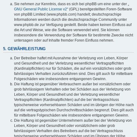
Sie nehmen zur Kenntnis, dass es sich bei phpBB um eine unter der „
GNU General Public License v2
“ (GPL) bereitgestellten Foren-Software
von phpBB Limited (www.phpbb.com) handelt; deutschsprachige
Informationen werden durch die deutschsprachige Community unter
www.phpbb.de zur Verfügung gestellt. Beide haben keinen Einfluss auf
die Art und Weise, wie die Software verwendet wird. Sie können
insbesondere die Verwendung der Software für bestimmte Zwecke nicht
untersagen oder auf Inhalte fremder Foren Einfluss nehmen.
5. GEWÄHRLEISTUNG
Der Betreiber haftet mit Ausnahme der Verletzung von Leben, Körper
und Gesundheit und der Verletzung wesentlicher Vertragspflichten
(Kardinalpflichten) nur für Schäden, die auf ein vorsätzliches oder grob
fahrlässiges Verhalten zurückzuführen sind. Dies gilt auch für mittelbare
Folgeschäden wie insbesondere entgangenen Gewinn.
Die Haftung ist gegenüber Verbrauchern außer bei vorsätzlichem oder
grob fahrlässigem Verhalten oder bei Schäden aus der Verletzung von
Leben, Körper und Gesundheit und der Verletzung wesentlicher
Vertragspflichten (Kardinalpflichten) auf die bei Vertragsschluss
typischerweise vorhersehbaren Schäden und im übrigen der Höhe nach
auf die vertragstypischen Durchschnittsschäden begrenzt. Dies gilt auch
für mittelbare Folgeschäden wie insbesondere entgangenen Gewinn.
Die Haftung ist gegenüber Unternehmern außer bei der Verletzung von
Leben, Körper und Gesundheit oder vorsätzlichem oder grob
fahrlässigem Verhalten des Betreibers auf die bei Vertragsschluss
typischerweise vorhersehbaren Schäden und im Übrigen der Höhe