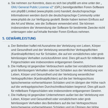
Sie nehmen zur Kenntnis, dass es sich bei phpBB um eine unter der „
GNU General Public License v2
“ (GPL) bereitgestellten Foren-Software
von phpBB Limited (www.phpbb.com) handelt; deutschsprachige
Informationen werden durch die deutschsprachige Community unter
www.phpbb.de zur Verfügung gestellt. Beide haben keinen Einfluss auf
die Art und Weise, wie die Software verwendet wird. Sie können
insbesondere die Verwendung der Software für bestimmte Zwecke nicht
untersagen oder auf Inhalte fremder Foren Einfluss nehmen.
5. GEWÄHRLEISTUNG
Der Betreiber haftet mit Ausnahme der Verletzung von Leben, Körper
und Gesundheit und der Verletzung wesentlicher Vertragspflichten
(Kardinalpflichten) nur für Schäden, die auf ein vorsätzliches oder grob
fahrlässiges Verhalten zurückzuführen sind. Dies gilt auch für mittelbare
Folgeschäden wie insbesondere entgangenen Gewinn.
Die Haftung ist gegenüber Verbrauchern außer bei vorsätzlichem oder
grob fahrlässigem Verhalten oder bei Schäden aus der Verletzung von
Leben, Körper und Gesundheit und der Verletzung wesentlicher
Vertragspflichten (Kardinalpflichten) auf die bei Vertragsschluss
typischerweise vorhersehbaren Schäden und im übrigen der Höhe nach
auf die vertragstypischen Durchschnittsschäden begrenzt. Dies gilt auch
für mittelbare Folgeschäden wie insbesondere entgangenen Gewinn.
Die Haftung ist gegenüber Unternehmern außer bei der Verletzung von
Leben, Körper und Gesundheit oder vorsätzlichem oder grob
fahrlässigem Verhalten des Betreibers auf die bei Vertragsschluss
typischerweise vorhersehbaren Schäden und im Übrigen der Höhe