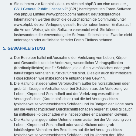
Sie nehmen zur Kenntnis, dass es sich bei phpBB um eine unter der „
GNU General Public License v2
“ (GPL) bereitgestellten Foren-Software
von phpBB Limited (www.phpbb.com) handelt; deutschsprachige
Informationen werden durch die deutschsprachige Community unter
www.phpbb.de zur Verfügung gestellt. Beide haben keinen Einfluss auf
die Art und Weise, wie die Software verwendet wird. Sie können
insbesondere die Verwendung der Software für bestimmte Zwecke nicht
untersagen oder auf Inhalte fremder Foren Einfluss nehmen.
5. GEWÄHRLEISTUNG
Der Betreiber haftet mit Ausnahme der Verletzung von Leben, Körper
und Gesundheit und der Verletzung wesentlicher Vertragspflichten
(Kardinalpflichten) nur für Schäden, die auf ein vorsätzliches oder grob
fahrlässiges Verhalten zurückzuführen sind. Dies gilt auch für mittelbare
Folgeschäden wie insbesondere entgangenen Gewinn.
Die Haftung ist gegenüber Verbrauchern außer bei vorsätzlichem oder
grob fahrlässigem Verhalten oder bei Schäden aus der Verletzung von
Leben, Körper und Gesundheit und der Verletzung wesentlicher
Vertragspflichten (Kardinalpflichten) auf die bei Vertragsschluss
typischerweise vorhersehbaren Schäden und im übrigen der Höhe nach
auf die vertragstypischen Durchschnittsschäden begrenzt. Dies gilt auch
für mittelbare Folgeschäden wie insbesondere entgangenen Gewinn.
Die Haftung ist gegenüber Unternehmern außer bei der Verletzung von
Leben, Körper und Gesundheit oder vorsätzlichem oder grob
fahrlässigem Verhalten des Betreibers auf die bei Vertragsschluss
typischerweise vorhersehbaren Schäden und im Übrigen der Höhe