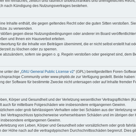
iber ein einfaches, zeitlich und räumlich unbeschränktes und unentgeltliches Rech
auch nach Kündigung des Nutzungsvertrages bestehen.
keine Inhalte enthält, die gegen geltendes Recht oder die guten Sitten verstoßen. Si
n bzw. zu verwenden.
erstößen gegen diese Nutzungsbedingungen oder anderer im Board veröffentlicht
ßen und Ihnen ein Hausverbot erteilen.
wortung für die Inhalte von Beiträgen übernimmt, die er nicht selbst erstellt hat 
derzeit zu löschen oder zu sperren.
äge abzuändern, sofern sie gegen o. g. Regeln verstoßen oder geeignet sind, dem 
e unter der „
GNU General Public License v2
“ (GPL) bereitgestellten Foren-Soft
chsprachige Community unter www.phpbb.de zur Verfügung gestellt. Beide haben ke
g der Software für bestimmte Zwecke nicht untersagen oder auf Inhalte fremder F
ben, Körper und Gesundheit und der Verletzung wesentlicher Vertragspflichten (Kard
gilt auch für mittelbare Folgeschäden wie insbesondere entgangenen Gewinn.
ätzlichem oder grob fahrlässigem Verhalten oder bei Schäden aus der Verletzung 
 die bei Vertragsschluss typischerweise vorhersehbaren Schäden und im übrigen de
wie insbesondere entgangenen Gewinn.
erletzung von Leben, Körper und Gesundheit oder vorsätzlichem oder grob fahrläs
der Höhe nach auf die vertragstypischen Durchschnittsschäden begrenzt. Dies gi