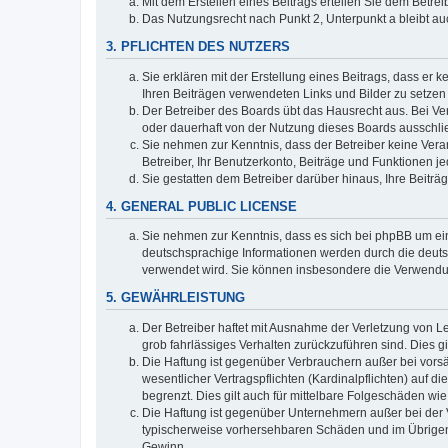
Mit dem Erstellen eines Beitrags erteilen Sie dem Betre
Das Nutzungsrecht nach Punkt 2, Unterpunkt a bleibt 
3. PFLICHTEN DES NUTZERS
Sie erklären mit der Erstellung eines Beitrags, dass er 
Ihren Beiträgen verwendeten Links und Bilder zu setze
Der Betreiber des Boards übt das Hausrecht aus. Bei V
oder dauerhaft von der Nutzung dieses Boards ausschlie
Sie nehmen zur Kenntnis, dass der Betreiber keine Verant
Betreiber, Ihr Benutzerkonto, Beiträge und Funktionen je
Sie gestatten dem Betreiber darüber hinaus, Ihre Beitr
4. GENERAL PUBLIC LICENSE
Sie nehmen zur Kenntnis, dass es sich bei phpBB um ein
deutschsprachige Informationen werden durch die deuts
verwendet wird. Sie können insbesondere die Verwendun
5. GEWÄHRLEISTUNG
Der Betreiber haftet mit Ausnahme der Verletzung von Le
grob fahrlässiges Verhalten zurückzuführen sind. Dies 
Die Haftung ist gegenüber Verbrauchern außer bei vors
wesentlicher Vertragspflichten (Kardinalpflichten) auf
begrenzt. Dies gilt auch für mittelbare Folgeschäden 
Die Haftung ist gegenüber Unternehmern außer bei der V
typischerweise vorhersehbaren Schäden und im Übrigen 
Gewinn.