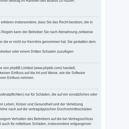
t, Ihren Beitrag im Rahmen des Boards zu nutzen.
e erklären insbesondere, dass Sie das Recht besitzen, die in
en Regeln kann der Betreiber Sie nach Abmahnung zeitweise
oder die er nicht zur Kenntnis genommen hat. Sie gestatten dem
Betreiber oder einem Dritten Schaden zuzufügen.
ware von phpBB Limited (www.phpbb.com) handelt;
inen Einfluss auf die Art und Weise, wie die Software
oren Einfluss nehmen.
inalpflichten) nur für Schäden, die auf ein vorsätzliches oder
von Leben, Körper und Gesundheit und der Verletzung
r Höhe nach auf die vertragstypischen Durchschnittsschäden
sigem Verhalten des Betreibers auf die bei Vertragsschluss
lt auch für mittelbare Schäden, insbesondere entgangenen