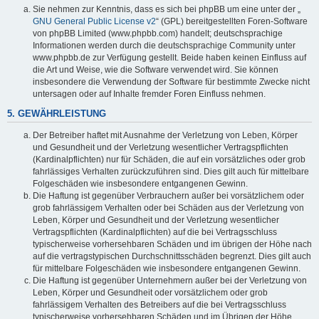
Sie nehmen zur Kenntnis, dass es sich bei phpBB um eine unter der „
GNU General Public License v2
“ (GPL) bereitgestellten Foren-Software
von phpBB Limited (www.phpbb.com) handelt; deutschsprachige
Informationen werden durch die deutschsprachige Community unter
www.phpbb.de zur Verfügung gestellt. Beide haben keinen Einfluss auf
die Art und Weise, wie die Software verwendet wird. Sie können
insbesondere die Verwendung der Software für bestimmte Zwecke nicht
untersagen oder auf Inhalte fremder Foren Einfluss nehmen.
5. GEWÄHRLEISTUNG
Der Betreiber haftet mit Ausnahme der Verletzung von Leben, Körper
und Gesundheit und der Verletzung wesentlicher Vertragspflichten
(Kardinalpflichten) nur für Schäden, die auf ein vorsätzliches oder grob
fahrlässiges Verhalten zurückzuführen sind. Dies gilt auch für mittelbare
Folgeschäden wie insbesondere entgangenen Gewinn.
Die Haftung ist gegenüber Verbrauchern außer bei vorsätzlichem oder
grob fahrlässigem Verhalten oder bei Schäden aus der Verletzung von
Leben, Körper und Gesundheit und der Verletzung wesentlicher
Vertragspflichten (Kardinalpflichten) auf die bei Vertragsschluss
typischerweise vorhersehbaren Schäden und im übrigen der Höhe nach
auf die vertragstypischen Durchschnittsschäden begrenzt. Dies gilt auch
für mittelbare Folgeschäden wie insbesondere entgangenen Gewinn.
Die Haftung ist gegenüber Unternehmern außer bei der Verletzung von
Leben, Körper und Gesundheit oder vorsätzlichem oder grob
fahrlässigem Verhalten des Betreibers auf die bei Vertragsschluss
typischerweise vorhersehbaren Schäden und im Übrigen der Höhe