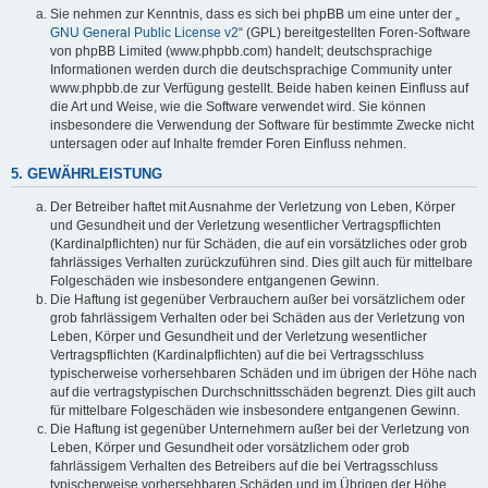
Sie nehmen zur Kenntnis, dass es sich bei phpBB um eine unter der „
GNU General Public License v2
“ (GPL) bereitgestellten Foren-Software
von phpBB Limited (www.phpbb.com) handelt; deutschsprachige
Informationen werden durch die deutschsprachige Community unter
www.phpbb.de zur Verfügung gestellt. Beide haben keinen Einfluss auf
die Art und Weise, wie die Software verwendet wird. Sie können
insbesondere die Verwendung der Software für bestimmte Zwecke nicht
untersagen oder auf Inhalte fremder Foren Einfluss nehmen.
5. GEWÄHRLEISTUNG
Der Betreiber haftet mit Ausnahme der Verletzung von Leben, Körper
und Gesundheit und der Verletzung wesentlicher Vertragspflichten
(Kardinalpflichten) nur für Schäden, die auf ein vorsätzliches oder grob
fahrlässiges Verhalten zurückzuführen sind. Dies gilt auch für mittelbare
Folgeschäden wie insbesondere entgangenen Gewinn.
Die Haftung ist gegenüber Verbrauchern außer bei vorsätzlichem oder
grob fahrlässigem Verhalten oder bei Schäden aus der Verletzung von
Leben, Körper und Gesundheit und der Verletzung wesentlicher
Vertragspflichten (Kardinalpflichten) auf die bei Vertragsschluss
typischerweise vorhersehbaren Schäden und im übrigen der Höhe nach
auf die vertragstypischen Durchschnittsschäden begrenzt. Dies gilt auch
für mittelbare Folgeschäden wie insbesondere entgangenen Gewinn.
Die Haftung ist gegenüber Unternehmern außer bei der Verletzung von
Leben, Körper und Gesundheit oder vorsätzlichem oder grob
fahrlässigem Verhalten des Betreibers auf die bei Vertragsschluss
typischerweise vorhersehbaren Schäden und im Übrigen der Höhe