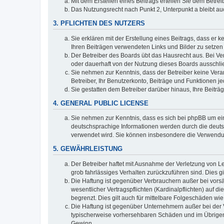
Mit dem Erstellen eines Beitrags erteilen Sie dem Betre
Das Nutzungsrecht nach Punkt 2, Unterpunkt a bleibt 
3. PFLICHTEN DES NUTZERS
Sie erklären mit der Erstellung eines Beitrags, dass er 
Ihren Beiträgen verwendeten Links und Bilder zu setze
Der Betreiber des Boards übt das Hausrecht aus. Bei V
oder dauerhaft von der Nutzung dieses Boards ausschlie
Sie nehmen zur Kenntnis, dass der Betreiber keine Verant
Betreiber, Ihr Benutzerkonto, Beiträge und Funktionen je
Sie gestatten dem Betreiber darüber hinaus, Ihre Beitr
4. GENERAL PUBLIC LICENSE
Sie nehmen zur Kenntnis, dass es sich bei phpBB um ein
deutschsprachige Informationen werden durch die deuts
verwendet wird. Sie können insbesondere die Verwendun
5. GEWÄHRLEISTUNG
Der Betreiber haftet mit Ausnahme der Verletzung von Le
grob fahrlässiges Verhalten zurückzuführen sind. Dies 
Die Haftung ist gegenüber Verbrauchern außer bei vors
wesentlicher Vertragspflichten (Kardinalpflichten) auf
begrenzt. Dies gilt auch für mittelbare Folgeschäden 
Die Haftung ist gegenüber Unternehmern außer bei der V
typischerweise vorhersehbaren Schäden und im Übrigen 
Gewinn.