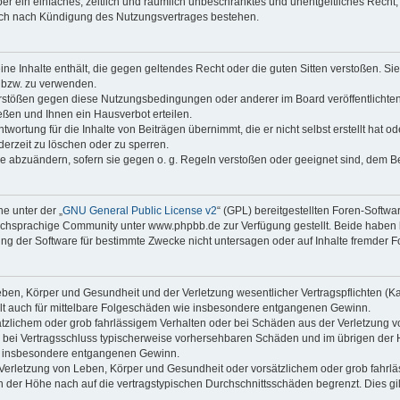
iber ein einfaches, zeitlich und räumlich unbeschränktes und unentgeltliches Rech
auch nach Kündigung des Nutzungsvertrages bestehen.
keine Inhalte enthält, die gegen geltendes Recht oder die guten Sitten verstoßen. Si
n bzw. zu verwenden.
erstößen gegen diese Nutzungsbedingungen oder anderer im Board veröffentlicht
ßen und Ihnen ein Hausverbot erteilen.
wortung für die Inhalte von Beiträgen übernimmt, die er nicht selbst erstellt hat 
derzeit zu löschen oder zu sperren.
äge abzuändern, sofern sie gegen o. g. Regeln verstoßen oder geeignet sind, dem 
e unter der „
GNU General Public License v2
“ (GPL) bereitgestellten Foren-Soft
chsprachige Community unter www.phpbb.de zur Verfügung gestellt. Beide haben ke
g der Software für bestimmte Zwecke nicht untersagen oder auf Inhalte fremder F
ben, Körper und Gesundheit und der Verletzung wesentlicher Vertragspflichten (Kard
gilt auch für mittelbare Folgeschäden wie insbesondere entgangenen Gewinn.
ätzlichem oder grob fahrlässigem Verhalten oder bei Schäden aus der Verletzung 
 die bei Vertragsschluss typischerweise vorhersehbaren Schäden und im übrigen de
wie insbesondere entgangenen Gewinn.
erletzung von Leben, Körper und Gesundheit oder vorsätzlichem oder grob fahrläs
der Höhe nach auf die vertragstypischen Durchschnittsschäden begrenzt. Dies gi