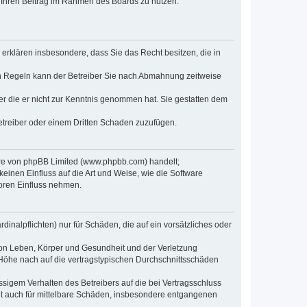
t, Ihren Beitrag im Rahmen des Boards zu nutzen.
e erklären insbesondere, dass Sie das Recht besitzen, die in
en Regeln kann der Betreiber Sie nach Abmahnung zeitweise
oder die er nicht zur Kenntnis genommen hat. Sie gestatten dem
Betreiber oder einem Dritten Schaden zuzufügen.
ware von phpBB Limited (www.phpbb.com) handelt;
inen Einfluss auf die Art und Weise, wie die Software
oren Einfluss nehmen.
inalpflichten) nur für Schäden, die auf ein vorsätzliches oder
von Leben, Körper und Gesundheit und der Verletzung
r Höhe nach auf die vertragstypischen Durchschnittsschäden
sigem Verhalten des Betreibers auf die bei Vertragsschluss
lt auch für mittelbare Schäden, insbesondere entgangenen