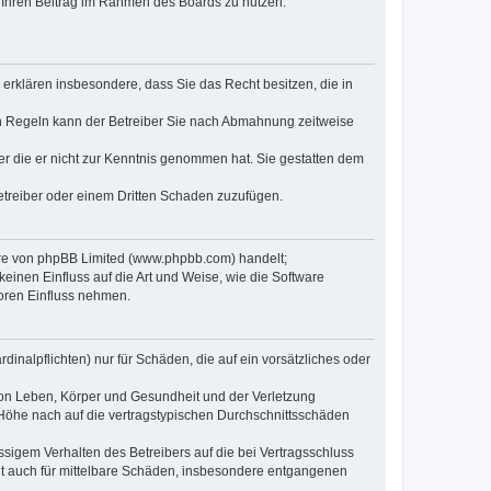
t, Ihren Beitrag im Rahmen des Boards zu nutzen.
e erklären insbesondere, dass Sie das Recht besitzen, die in
en Regeln kann der Betreiber Sie nach Abmahnung zeitweise
oder die er nicht zur Kenntnis genommen hat. Sie gestatten dem
Betreiber oder einem Dritten Schaden zuzufügen.
ware von phpBB Limited (www.phpbb.com) handelt;
inen Einfluss auf die Art und Weise, wie die Software
oren Einfluss nehmen.
inalpflichten) nur für Schäden, die auf ein vorsätzliches oder
von Leben, Körper und Gesundheit und der Verletzung
r Höhe nach auf die vertragstypischen Durchschnittsschäden
sigem Verhalten des Betreibers auf die bei Vertragsschluss
lt auch für mittelbare Schäden, insbesondere entgangenen