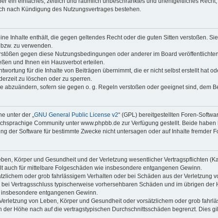
iber ein einfaches, zeitlich und räumlich unbeschränktes und unentgeltliches Rech
auch nach Kündigung des Nutzungsvertrages bestehen.
keine Inhalte enthält, die gegen geltendes Recht oder die guten Sitten verstoßen. Si
n bzw. zu verwenden.
erstößen gegen diese Nutzungsbedingungen oder anderer im Board veröffentlicht
ßen und Ihnen ein Hausverbot erteilen.
wortung für die Inhalte von Beiträgen übernimmt, die er nicht selbst erstellt hat 
derzeit zu löschen oder zu sperren.
äge abzuändern, sofern sie gegen o. g. Regeln verstoßen oder geeignet sind, dem 
e unter der „
GNU General Public License v2
“ (GPL) bereitgestellten Foren-Soft
chsprachige Community unter www.phpbb.de zur Verfügung gestellt. Beide haben ke
g der Software für bestimmte Zwecke nicht untersagen oder auf Inhalte fremder F
ben, Körper und Gesundheit und der Verletzung wesentlicher Vertragspflichten (Kard
gilt auch für mittelbare Folgeschäden wie insbesondere entgangenen Gewinn.
ätzlichem oder grob fahrlässigem Verhalten oder bei Schäden aus der Verletzung 
 die bei Vertragsschluss typischerweise vorhersehbaren Schäden und im übrigen de
wie insbesondere entgangenen Gewinn.
erletzung von Leben, Körper und Gesundheit oder vorsätzlichem oder grob fahrläs
der Höhe nach auf die vertragstypischen Durchschnittsschäden begrenzt. Dies gi