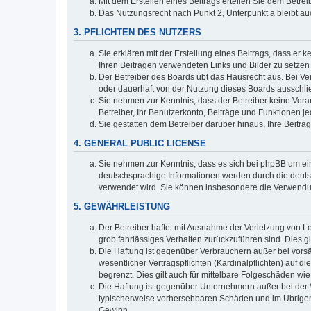
Mit dem Erstellen eines Beitrags erteilen Sie dem Betre
Das Nutzungsrecht nach Punkt 2, Unterpunkt a bleibt 
3. PFLICHTEN DES NUTZERS
Sie erklären mit der Erstellung eines Beitrags, dass er 
Ihren Beiträgen verwendeten Links und Bilder zu setze
Der Betreiber des Boards übt das Hausrecht aus. Bei V
oder dauerhaft von der Nutzung dieses Boards ausschlie
Sie nehmen zur Kenntnis, dass der Betreiber keine Verant
Betreiber, Ihr Benutzerkonto, Beiträge und Funktionen je
Sie gestatten dem Betreiber darüber hinaus, Ihre Beitr
4. GENERAL PUBLIC LICENSE
Sie nehmen zur Kenntnis, dass es sich bei phpBB um ein
deutschsprachige Informationen werden durch die deuts
verwendet wird. Sie können insbesondere die Verwendun
5. GEWÄHRLEISTUNG
Der Betreiber haftet mit Ausnahme der Verletzung von Le
grob fahrlässiges Verhalten zurückzuführen sind. Dies 
Die Haftung ist gegenüber Verbrauchern außer bei vors
wesentlicher Vertragspflichten (Kardinalpflichten) auf
begrenzt. Dies gilt auch für mittelbare Folgeschäden 
Die Haftung ist gegenüber Unternehmern außer bei der V
typischerweise vorhersehbaren Schäden und im Übrigen 
Gewinn.