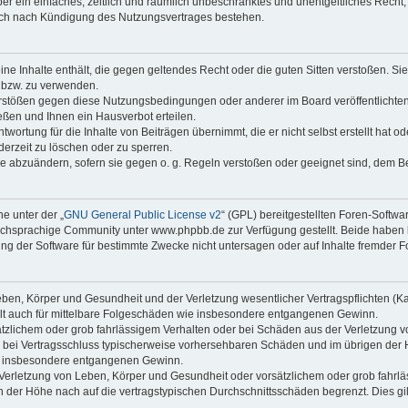
iber ein einfaches, zeitlich und räumlich unbeschränktes und unentgeltliches Rech
auch nach Kündigung des Nutzungsvertrages bestehen.
keine Inhalte enthält, die gegen geltendes Recht oder die guten Sitten verstoßen. Si
n bzw. zu verwenden.
erstößen gegen diese Nutzungsbedingungen oder anderer im Board veröffentlicht
ßen und Ihnen ein Hausverbot erteilen.
wortung für die Inhalte von Beiträgen übernimmt, die er nicht selbst erstellt hat 
derzeit zu löschen oder zu sperren.
äge abzuändern, sofern sie gegen o. g. Regeln verstoßen oder geeignet sind, dem 
e unter der „
GNU General Public License v2
“ (GPL) bereitgestellten Foren-Soft
chsprachige Community unter www.phpbb.de zur Verfügung gestellt. Beide haben ke
g der Software für bestimmte Zwecke nicht untersagen oder auf Inhalte fremder F
ben, Körper und Gesundheit und der Verletzung wesentlicher Vertragspflichten (Kard
gilt auch für mittelbare Folgeschäden wie insbesondere entgangenen Gewinn.
ätzlichem oder grob fahrlässigem Verhalten oder bei Schäden aus der Verletzung 
 die bei Vertragsschluss typischerweise vorhersehbaren Schäden und im übrigen de
wie insbesondere entgangenen Gewinn.
erletzung von Leben, Körper und Gesundheit oder vorsätzlichem oder grob fahrläs
der Höhe nach auf die vertragstypischen Durchschnittsschäden begrenzt. Dies gi