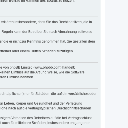
t, Ihren Beitrag im Rahmen des Boards zu nutzen.
e erklären insbesondere, dass Sie das Recht besitzen, die in
en Regeln kann der Betreiber Sie nach Abmahnung zeitweise
oder die er nicht zur Kenntnis genommen hat. Sie gestatten dem
Betreiber oder einem Dritten Schaden zuzufügen.
ware von phpBB Limited (www.phpbb.com) handelt;
inen Einfluss auf die Art und Weise, wie die Software
oren Einfluss nehmen.
inalpflichten) nur für Schäden, die auf ein vorsätzliches oder
von Leben, Körper und Gesundheit und der Verletzung
r Höhe nach auf die vertragstypischen Durchschnittsschäden
sigem Verhalten des Betreibers auf die bei Vertragsschluss
lt auch für mittelbare Schäden, insbesondere entgangenen