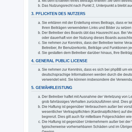
Mit dem Erstellen eines Beitrags erteilen Sie dem Betre
Das Nutzungsrecht nach Punkt 2, Unterpunkt a bleibt 
3. PFLICHTEN DES NUTZERS
Sie erklären mit der Erstellung eines Beitrags, dass er 
Ihren Beiträgen verwendeten Links und Bilder zu setze
Der Betreiber des Boards übt das Hausrecht aus. Bei V
oder dauerhaft von der Nutzung dieses Boards ausschlie
Sie nehmen zur Kenntnis, dass der Betreiber keine Verant
Betreiber, Ihr Benutzerkonto, Beiträge und Funktionen je
Sie gestatten dem Betreiber darüber hinaus, Ihre Beitr
4. GENERAL PUBLIC LICENSE
Sie nehmen zur Kenntnis, dass es sich bei phpBB um ein
deutschsprachige Informationen werden durch die deuts
verwendet wird. Sie können insbesondere die Verwendun
5. GEWÄHRLEISTUNG
Der Betreiber haftet mit Ausnahme der Verletzung von Le
grob fahrlässiges Verhalten zurückzuführen sind. Dies 
Die Haftung ist gegenüber Verbrauchern außer bei vors
wesentlicher Vertragspflichten (Kardinalpflichten) auf
begrenzt. Dies gilt auch für mittelbare Folgeschäden 
Die Haftung ist gegenüber Unternehmern außer bei der V
typischerweise vorhersehbaren Schäden und im Übrigen 
Gewinn.