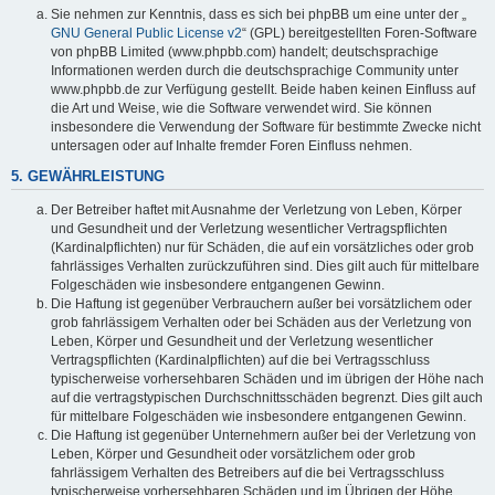
Sie nehmen zur Kenntnis, dass es sich bei phpBB um eine unter der „
GNU General Public License v2
“ (GPL) bereitgestellten Foren-Software
von phpBB Limited (www.phpbb.com) handelt; deutschsprachige
Informationen werden durch die deutschsprachige Community unter
www.phpbb.de zur Verfügung gestellt. Beide haben keinen Einfluss auf
die Art und Weise, wie die Software verwendet wird. Sie können
insbesondere die Verwendung der Software für bestimmte Zwecke nicht
untersagen oder auf Inhalte fremder Foren Einfluss nehmen.
5. GEWÄHRLEISTUNG
Der Betreiber haftet mit Ausnahme der Verletzung von Leben, Körper
und Gesundheit und der Verletzung wesentlicher Vertragspflichten
(Kardinalpflichten) nur für Schäden, die auf ein vorsätzliches oder grob
fahrlässiges Verhalten zurückzuführen sind. Dies gilt auch für mittelbare
Folgeschäden wie insbesondere entgangenen Gewinn.
Die Haftung ist gegenüber Verbrauchern außer bei vorsätzlichem oder
grob fahrlässigem Verhalten oder bei Schäden aus der Verletzung von
Leben, Körper und Gesundheit und der Verletzung wesentlicher
Vertragspflichten (Kardinalpflichten) auf die bei Vertragsschluss
typischerweise vorhersehbaren Schäden und im übrigen der Höhe nach
auf die vertragstypischen Durchschnittsschäden begrenzt. Dies gilt auch
für mittelbare Folgeschäden wie insbesondere entgangenen Gewinn.
Die Haftung ist gegenüber Unternehmern außer bei der Verletzung von
Leben, Körper und Gesundheit oder vorsätzlichem oder grob
fahrlässigem Verhalten des Betreibers auf die bei Vertragsschluss
typischerweise vorhersehbaren Schäden und im Übrigen der Höhe