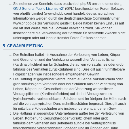
Sie nehmen zur Kenntnis, dass es sich bei phpBB um eine unter der „
GNU General Public License v2
“ (GPL) bereitgestellten Foren-Software
von phpBB Limited (www.phpbb.com) handelt; deutschsprachige
Informationen werden durch die deutschsprachige Community unter
www.phpbb.de zur Verfügung gestellt. Beide haben keinen Einfluss auf
die Art und Weise, wie die Software verwendet wird. Sie können
insbesondere die Verwendung der Software für bestimmte Zwecke nicht
untersagen oder auf Inhalte fremder Foren Einfluss nehmen.
5. GEWÄHRLEISTUNG
Der Betreiber haftet mit Ausnahme der Verletzung von Leben, Körper
und Gesundheit und der Verletzung wesentlicher Vertragspflichten
(Kardinalpflichten) nur für Schäden, die auf ein vorsätzliches oder grob
fahrlässiges Verhalten zurückzuführen sind. Dies gilt auch für mittelbare
Folgeschäden wie insbesondere entgangenen Gewinn.
Die Haftung ist gegenüber Verbrauchern außer bei vorsätzlichem oder
grob fahrlässigem Verhalten oder bei Schäden aus der Verletzung von
Leben, Körper und Gesundheit und der Verletzung wesentlicher
Vertragspflichten (Kardinalpflichten) auf die bei Vertragsschluss
typischerweise vorhersehbaren Schäden und im übrigen der Höhe nach
auf die vertragstypischen Durchschnittsschäden begrenzt. Dies gilt auch
für mittelbare Folgeschäden wie insbesondere entgangenen Gewinn.
Die Haftung ist gegenüber Unternehmern außer bei der Verletzung von
Leben, Körper und Gesundheit oder vorsätzlichem oder grob
fahrlässigem Verhalten des Betreibers auf die bei Vertragsschluss
typischerweise vorhersehbaren Schäden und im Übrigen der Höhe