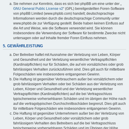
Sie nehmen zur Kenntnis, dass es sich bei phpBB um eine unter der „
GNU General Public License v2
“ (GPL) bereitgestellten Foren-Software
von phpBB Limited (www.phpbb.com) handelt; deutschsprachige
Informationen werden durch die deutschsprachige Community unter
www.phpbb.de zur Verfügung gestellt. Beide haben keinen Einfluss auf
die Art und Weise, wie die Software verwendet wird. Sie können
insbesondere die Verwendung der Software für bestimmte Zwecke nicht
untersagen oder auf Inhalte fremder Foren Einfluss nehmen.
5. GEWÄHRLEISTUNG
Der Betreiber haftet mit Ausnahme der Verletzung von Leben, Körper
und Gesundheit und der Verletzung wesentlicher Vertragspflichten
(Kardinalpflichten) nur für Schäden, die auf ein vorsätzliches oder grob
fahrlässiges Verhalten zurückzuführen sind. Dies gilt auch für mittelbare
Folgeschäden wie insbesondere entgangenen Gewinn.
Die Haftung ist gegenüber Verbrauchern außer bei vorsätzlichem oder
grob fahrlässigem Verhalten oder bei Schäden aus der Verletzung von
Leben, Körper und Gesundheit und der Verletzung wesentlicher
Vertragspflichten (Kardinalpflichten) auf die bei Vertragsschluss
typischerweise vorhersehbaren Schäden und im übrigen der Höhe nach
auf die vertragstypischen Durchschnittsschäden begrenzt. Dies gilt auch
für mittelbare Folgeschäden wie insbesondere entgangenen Gewinn.
Die Haftung ist gegenüber Unternehmern außer bei der Verletzung von
Leben, Körper und Gesundheit oder vorsätzlichem oder grob
fahrlässigem Verhalten des Betreibers auf die bei Vertragsschluss
typischerweise vorhersehbaren Schäden und im Übrigen der Höhe