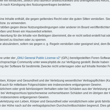
iber ein einfaches, zeitlich und räumlich unbeschränktes und unentgeltliches Rech
auch nach Kündigung des Nutzungsvertrages bestehen.
keine Inhalte enthält, die gegen geltendes Recht oder die guten Sitten verstoßen. Si
n bzw. zu verwenden.
erstößen gegen diese Nutzungsbedingungen oder anderer im Board veröffentlicht
ßen und Ihnen ein Hausverbot erteilen.
wortung für die Inhalte von Beiträgen übernimmt, die er nicht selbst erstellt hat 
derzeit zu löschen oder zu sperren.
äge abzuändern, sofern sie gegen o. g. Regeln verstoßen oder geeignet sind, dem 
e unter der „
GNU General Public License v2
“ (GPL) bereitgestellten Foren-Soft
chsprachige Community unter www.phpbb.de zur Verfügung gestellt. Beide haben ke
g der Software für bestimmte Zwecke nicht untersagen oder auf Inhalte fremder F
ben, Körper und Gesundheit und der Verletzung wesentlicher Vertragspflichten (Kard
gilt auch für mittelbare Folgeschäden wie insbesondere entgangenen Gewinn.
ätzlichem oder grob fahrlässigem Verhalten oder bei Schäden aus der Verletzung 
 die bei Vertragsschluss typischerweise vorhersehbaren Schäden und im übrigen de
wie insbesondere entgangenen Gewinn.
erletzung von Leben, Körper und Gesundheit oder vorsätzlichem oder grob fahrläs
der Höhe nach auf die vertragstypischen Durchschnittsschäden begrenzt. Dies gi