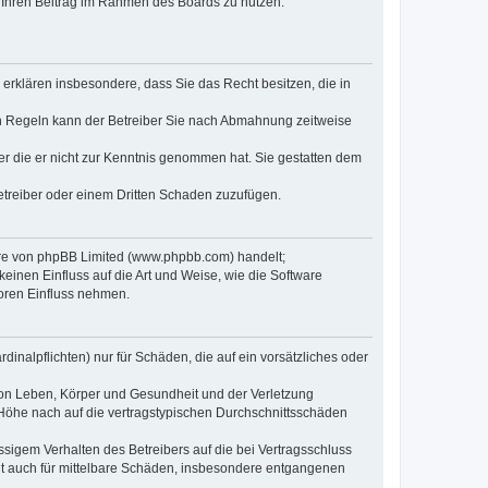
t, Ihren Beitrag im Rahmen des Boards zu nutzen.
e erklären insbesondere, dass Sie das Recht besitzen, die in
en Regeln kann der Betreiber Sie nach Abmahnung zeitweise
oder die er nicht zur Kenntnis genommen hat. Sie gestatten dem
Betreiber oder einem Dritten Schaden zuzufügen.
ware von phpBB Limited (www.phpbb.com) handelt;
inen Einfluss auf die Art und Weise, wie die Software
oren Einfluss nehmen.
inalpflichten) nur für Schäden, die auf ein vorsätzliches oder
von Leben, Körper und Gesundheit und der Verletzung
r Höhe nach auf die vertragstypischen Durchschnittsschäden
sigem Verhalten des Betreibers auf die bei Vertragsschluss
lt auch für mittelbare Schäden, insbesondere entgangenen