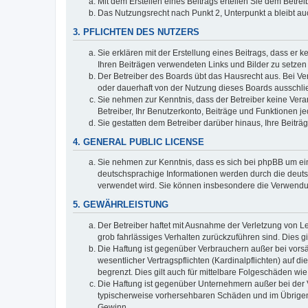
Mit dem Erstellen eines Beitrags erteilen Sie dem Betre
Das Nutzungsrecht nach Punkt 2, Unterpunkt a bleibt 
3. PFLICHTEN DES NUTZERS
Sie erklären mit der Erstellung eines Beitrags, dass er 
Ihren Beiträgen verwendeten Links und Bilder zu setze
Der Betreiber des Boards übt das Hausrecht aus. Bei V
oder dauerhaft von der Nutzung dieses Boards ausschlie
Sie nehmen zur Kenntnis, dass der Betreiber keine Verant
Betreiber, Ihr Benutzerkonto, Beiträge und Funktionen je
Sie gestatten dem Betreiber darüber hinaus, Ihre Beitr
4. GENERAL PUBLIC LICENSE
Sie nehmen zur Kenntnis, dass es sich bei phpBB um ein
deutschsprachige Informationen werden durch die deuts
verwendet wird. Sie können insbesondere die Verwendun
5. GEWÄHRLEISTUNG
Der Betreiber haftet mit Ausnahme der Verletzung von Le
grob fahrlässiges Verhalten zurückzuführen sind. Dies 
Die Haftung ist gegenüber Verbrauchern außer bei vors
wesentlicher Vertragspflichten (Kardinalpflichten) auf
begrenzt. Dies gilt auch für mittelbare Folgeschäden 
Die Haftung ist gegenüber Unternehmern außer bei der V
typischerweise vorhersehbaren Schäden und im Übrigen 
Gewinn.