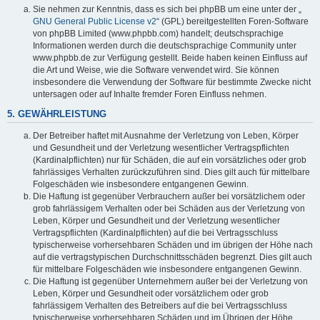
Sie nehmen zur Kenntnis, dass es sich bei phpBB um eine unter der „
GNU General Public License v2
“ (GPL) bereitgestellten Foren-Software
von phpBB Limited (www.phpbb.com) handelt; deutschsprachige
Informationen werden durch die deutschsprachige Community unter
www.phpbb.de zur Verfügung gestellt. Beide haben keinen Einfluss auf
die Art und Weise, wie die Software verwendet wird. Sie können
insbesondere die Verwendung der Software für bestimmte Zwecke nicht
untersagen oder auf Inhalte fremder Foren Einfluss nehmen.
5. GEWÄHRLEISTUNG
Der Betreiber haftet mit Ausnahme der Verletzung von Leben, Körper
und Gesundheit und der Verletzung wesentlicher Vertragspflichten
(Kardinalpflichten) nur für Schäden, die auf ein vorsätzliches oder grob
fahrlässiges Verhalten zurückzuführen sind. Dies gilt auch für mittelbare
Folgeschäden wie insbesondere entgangenen Gewinn.
Die Haftung ist gegenüber Verbrauchern außer bei vorsätzlichem oder
grob fahrlässigem Verhalten oder bei Schäden aus der Verletzung von
Leben, Körper und Gesundheit und der Verletzung wesentlicher
Vertragspflichten (Kardinalpflichten) auf die bei Vertragsschluss
typischerweise vorhersehbaren Schäden und im übrigen der Höhe nach
auf die vertragstypischen Durchschnittsschäden begrenzt. Dies gilt auch
für mittelbare Folgeschäden wie insbesondere entgangenen Gewinn.
Die Haftung ist gegenüber Unternehmern außer bei der Verletzung von
Leben, Körper und Gesundheit oder vorsätzlichem oder grob
fahrlässigem Verhalten des Betreibers auf die bei Vertragsschluss
typischerweise vorhersehbaren Schäden und im Übrigen der Höhe