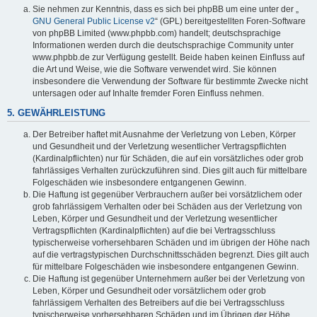
Sie nehmen zur Kenntnis, dass es sich bei phpBB um eine unter der „
GNU General Public License v2
“ (GPL) bereitgestellten Foren-Software
von phpBB Limited (www.phpbb.com) handelt; deutschsprachige
Informationen werden durch die deutschsprachige Community unter
www.phpbb.de zur Verfügung gestellt. Beide haben keinen Einfluss auf
die Art und Weise, wie die Software verwendet wird. Sie können
insbesondere die Verwendung der Software für bestimmte Zwecke nicht
untersagen oder auf Inhalte fremder Foren Einfluss nehmen.
5. GEWÄHRLEISTUNG
Der Betreiber haftet mit Ausnahme der Verletzung von Leben, Körper
und Gesundheit und der Verletzung wesentlicher Vertragspflichten
(Kardinalpflichten) nur für Schäden, die auf ein vorsätzliches oder grob
fahrlässiges Verhalten zurückzuführen sind. Dies gilt auch für mittelbare
Folgeschäden wie insbesondere entgangenen Gewinn.
Die Haftung ist gegenüber Verbrauchern außer bei vorsätzlichem oder
grob fahrlässigem Verhalten oder bei Schäden aus der Verletzung von
Leben, Körper und Gesundheit und der Verletzung wesentlicher
Vertragspflichten (Kardinalpflichten) auf die bei Vertragsschluss
typischerweise vorhersehbaren Schäden und im übrigen der Höhe nach
auf die vertragstypischen Durchschnittsschäden begrenzt. Dies gilt auch
für mittelbare Folgeschäden wie insbesondere entgangenen Gewinn.
Die Haftung ist gegenüber Unternehmern außer bei der Verletzung von
Leben, Körper und Gesundheit oder vorsätzlichem oder grob
fahrlässigem Verhalten des Betreibers auf die bei Vertragsschluss
typischerweise vorhersehbaren Schäden und im Übrigen der Höhe