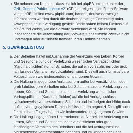
Sie nehmen zur Kenntnis, dass es sich bei phpBB um eine unter der „
GNU General Public License v2
“ (GPL) bereitgestellten Foren-Software
von phpBB Limited (www.phpbb.com) handelt; deutschsprachige
Informationen werden durch die deutschsprachige Community unter
www.phpbb.de zur Verfügung gestellt. Beide haben keinen Einfluss auf
die Art und Weise, wie die Software verwendet wird. Sie können
insbesondere die Verwendung der Software für bestimmte Zwecke nicht
untersagen oder auf Inhalte fremder Foren Einfluss nehmen.
5. GEWÄHRLEISTUNG
Der Betreiber haftet mit Ausnahme der Verletzung von Leben, Körper
und Gesundheit und der Verletzung wesentlicher Vertragspflichten
(Kardinalpflichten) nur für Schäden, die auf ein vorsätzliches oder grob
fahrlässiges Verhalten zurückzuführen sind. Dies gilt auch für mittelbare
Folgeschäden wie insbesondere entgangenen Gewinn.
Die Haftung ist gegenüber Verbrauchern außer bei vorsätzlichem oder
grob fahrlässigem Verhalten oder bei Schäden aus der Verletzung von
Leben, Körper und Gesundheit und der Verletzung wesentlicher
Vertragspflichten (Kardinalpflichten) auf die bei Vertragsschluss
typischerweise vorhersehbaren Schäden und im übrigen der Höhe nach
auf die vertragstypischen Durchschnittsschäden begrenzt. Dies gilt auch
für mittelbare Folgeschäden wie insbesondere entgangenen Gewinn.
Die Haftung ist gegenüber Unternehmern außer bei der Verletzung von
Leben, Körper und Gesundheit oder vorsätzlichem oder grob
fahrlässigem Verhalten des Betreibers auf die bei Vertragsschluss
typischerweise vorhersehbaren Schäden und im Übrigen der Höhe