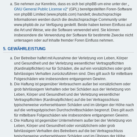
Sie nehmen zur Kenntnis, dass es sich bei phpBB um eine unter der „
GNU General Public License v2
“ (GPL) bereitgestellten Foren-Software
von phpBB Limited (www.phpbb.com) handelt; deutschsprachige
Informationen werden durch die deutschsprachige Community unter
www.phpbb.de zur Verfügung gestellt. Beide haben keinen Einfluss auf
die Art und Weise, wie die Software verwendet wird. Sie können
insbesondere die Verwendung der Software für bestimmte Zwecke nicht
untersagen oder auf Inhalte fremder Foren Einfluss nehmen.
5. GEWÄHRLEISTUNG
Der Betreiber haftet mit Ausnahme der Verletzung von Leben, Körper
und Gesundheit und der Verletzung wesentlicher Vertragspflichten
(Kardinalpflichten) nur für Schäden, die auf ein vorsätzliches oder grob
fahrlässiges Verhalten zurückzuführen sind. Dies gilt auch für mittelbare
Folgeschäden wie insbesondere entgangenen Gewinn.
Die Haftung ist gegenüber Verbrauchern außer bei vorsätzlichem oder
grob fahrlässigem Verhalten oder bei Schäden aus der Verletzung von
Leben, Körper und Gesundheit und der Verletzung wesentlicher
Vertragspflichten (Kardinalpflichten) auf die bei Vertragsschluss
typischerweise vorhersehbaren Schäden und im übrigen der Höhe nach
auf die vertragstypischen Durchschnittsschäden begrenzt. Dies gilt auch
für mittelbare Folgeschäden wie insbesondere entgangenen Gewinn.
Die Haftung ist gegenüber Unternehmern außer bei der Verletzung von
Leben, Körper und Gesundheit oder vorsätzlichem oder grob
fahrlässigem Verhalten des Betreibers auf die bei Vertragsschluss
typischerweise vorhersehbaren Schäden und im Übrigen der Höhe