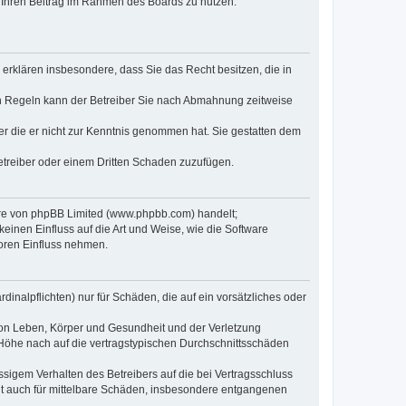
t, Ihren Beitrag im Rahmen des Boards zu nutzen.
e erklären insbesondere, dass Sie das Recht besitzen, die in
en Regeln kann der Betreiber Sie nach Abmahnung zeitweise
oder die er nicht zur Kenntnis genommen hat. Sie gestatten dem
Betreiber oder einem Dritten Schaden zuzufügen.
ware von phpBB Limited (www.phpbb.com) handelt;
inen Einfluss auf die Art und Weise, wie die Software
oren Einfluss nehmen.
inalpflichten) nur für Schäden, die auf ein vorsätzliches oder
von Leben, Körper und Gesundheit und der Verletzung
r Höhe nach auf die vertragstypischen Durchschnittsschäden
sigem Verhalten des Betreibers auf die bei Vertragsschluss
lt auch für mittelbare Schäden, insbesondere entgangenen