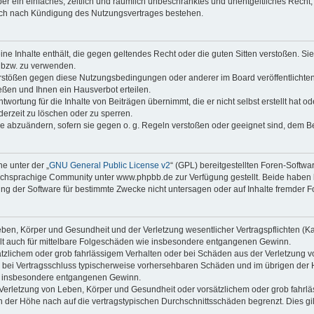
iber ein einfaches, zeitlich und räumlich unbeschränktes und unentgeltliches Rech
auch nach Kündigung des Nutzungsvertrages bestehen.
keine Inhalte enthält, die gegen geltendes Recht oder die guten Sitten verstoßen. Si
n bzw. zu verwenden.
erstößen gegen diese Nutzungsbedingungen oder anderer im Board veröffentlicht
ßen und Ihnen ein Hausverbot erteilen.
wortung für die Inhalte von Beiträgen übernimmt, die er nicht selbst erstellt hat 
derzeit zu löschen oder zu sperren.
äge abzuändern, sofern sie gegen o. g. Regeln verstoßen oder geeignet sind, dem 
e unter der „
GNU General Public License v2
“ (GPL) bereitgestellten Foren-Soft
chsprachige Community unter www.phpbb.de zur Verfügung gestellt. Beide haben ke
g der Software für bestimmte Zwecke nicht untersagen oder auf Inhalte fremder F
ben, Körper und Gesundheit und der Verletzung wesentlicher Vertragspflichten (Kard
gilt auch für mittelbare Folgeschäden wie insbesondere entgangenen Gewinn.
ätzlichem oder grob fahrlässigem Verhalten oder bei Schäden aus der Verletzung 
 die bei Vertragsschluss typischerweise vorhersehbaren Schäden und im übrigen de
wie insbesondere entgangenen Gewinn.
erletzung von Leben, Körper und Gesundheit oder vorsätzlichem oder grob fahrläs
der Höhe nach auf die vertragstypischen Durchschnittsschäden begrenzt. Dies gi