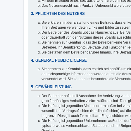
Mit dem Erstellen eines Beitrags erteilen Sie dem Betre
Das Nutzungsrecht nach Punkt 2, Unterpunkt a bleibt 
3. PFLICHTEN DES NUTZERS
Sie erklären mit der Erstellung eines Beitrags, dass er 
Ihren Beiträgen verwendeten Links und Bilder zu setze
Der Betreiber des Boards übt das Hausrecht aus. Bei V
oder dauerhaft von der Nutzung dieses Boards ausschlie
Sie nehmen zur Kenntnis, dass der Betreiber keine Verant
Betreiber, Ihr Benutzerkonto, Beiträge und Funktionen je
Sie gestatten dem Betreiber darüber hinaus, Ihre Beitr
4. GENERAL PUBLIC LICENSE
Sie nehmen zur Kenntnis, dass es sich bei phpBB um ein
deutschsprachige Informationen werden durch die deuts
verwendet wird. Sie können insbesondere die Verwendun
5. GEWÄHRLEISTUNG
Der Betreiber haftet mit Ausnahme der Verletzung von Le
grob fahrlässiges Verhalten zurückzuführen sind. Dies 
Die Haftung ist gegenüber Verbrauchern außer bei vors
wesentlicher Vertragspflichten (Kardinalpflichten) auf
begrenzt. Dies gilt auch für mittelbare Folgeschäden 
Die Haftung ist gegenüber Unternehmern außer bei der V
typischerweise vorhersehbaren Schäden und im Übrigen 
Gewinn.