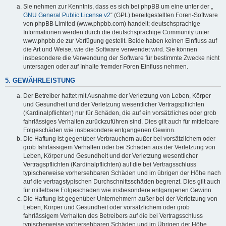
Sie nehmen zur Kenntnis, dass es sich bei phpBB um eine unter der „
GNU General Public License v2
“ (GPL) bereitgestellten Foren-Software
von phpBB Limited (www.phpbb.com) handelt; deutschsprachige
Informationen werden durch die deutschsprachige Community unter
www.phpbb.de zur Verfügung gestellt. Beide haben keinen Einfluss auf
die Art und Weise, wie die Software verwendet wird. Sie können
insbesondere die Verwendung der Software für bestimmte Zwecke nicht
untersagen oder auf Inhalte fremder Foren Einfluss nehmen.
5. GEWÄHRLEISTUNG
Der Betreiber haftet mit Ausnahme der Verletzung von Leben, Körper
und Gesundheit und der Verletzung wesentlicher Vertragspflichten
(Kardinalpflichten) nur für Schäden, die auf ein vorsätzliches oder grob
fahrlässiges Verhalten zurückzuführen sind. Dies gilt auch für mittelbare
Folgeschäden wie insbesondere entgangenen Gewinn.
Die Haftung ist gegenüber Verbrauchern außer bei vorsätzlichem oder
grob fahrlässigem Verhalten oder bei Schäden aus der Verletzung von
Leben, Körper und Gesundheit und der Verletzung wesentlicher
Vertragspflichten (Kardinalpflichten) auf die bei Vertragsschluss
typischerweise vorhersehbaren Schäden und im übrigen der Höhe nach
auf die vertragstypischen Durchschnittsschäden begrenzt. Dies gilt auch
für mittelbare Folgeschäden wie insbesondere entgangenen Gewinn.
Die Haftung ist gegenüber Unternehmern außer bei der Verletzung von
Leben, Körper und Gesundheit oder vorsätzlichem oder grob
fahrlässigem Verhalten des Betreibers auf die bei Vertragsschluss
typischerweise vorhersehbaren Schäden und im Übrigen der Höhe