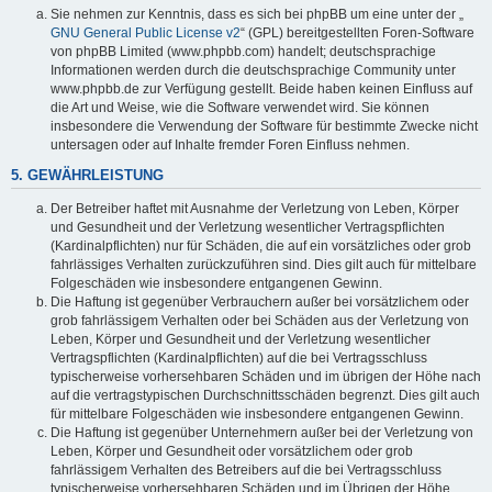
Sie nehmen zur Kenntnis, dass es sich bei phpBB um eine unter der „
GNU General Public License v2
“ (GPL) bereitgestellten Foren-Software
von phpBB Limited (www.phpbb.com) handelt; deutschsprachige
Informationen werden durch die deutschsprachige Community unter
www.phpbb.de zur Verfügung gestellt. Beide haben keinen Einfluss auf
die Art und Weise, wie die Software verwendet wird. Sie können
insbesondere die Verwendung der Software für bestimmte Zwecke nicht
untersagen oder auf Inhalte fremder Foren Einfluss nehmen.
5. GEWÄHRLEISTUNG
Der Betreiber haftet mit Ausnahme der Verletzung von Leben, Körper
und Gesundheit und der Verletzung wesentlicher Vertragspflichten
(Kardinalpflichten) nur für Schäden, die auf ein vorsätzliches oder grob
fahrlässiges Verhalten zurückzuführen sind. Dies gilt auch für mittelbare
Folgeschäden wie insbesondere entgangenen Gewinn.
Die Haftung ist gegenüber Verbrauchern außer bei vorsätzlichem oder
grob fahrlässigem Verhalten oder bei Schäden aus der Verletzung von
Leben, Körper und Gesundheit und der Verletzung wesentlicher
Vertragspflichten (Kardinalpflichten) auf die bei Vertragsschluss
typischerweise vorhersehbaren Schäden und im übrigen der Höhe nach
auf die vertragstypischen Durchschnittsschäden begrenzt. Dies gilt auch
für mittelbare Folgeschäden wie insbesondere entgangenen Gewinn.
Die Haftung ist gegenüber Unternehmern außer bei der Verletzung von
Leben, Körper und Gesundheit oder vorsätzlichem oder grob
fahrlässigem Verhalten des Betreibers auf die bei Vertragsschluss
typischerweise vorhersehbaren Schäden und im Übrigen der Höhe