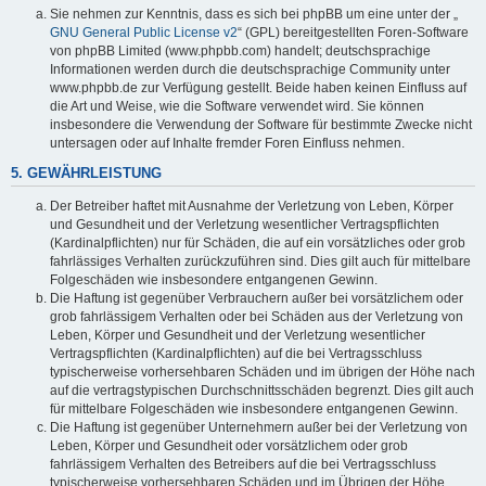
Sie nehmen zur Kenntnis, dass es sich bei phpBB um eine unter der „
GNU General Public License v2
“ (GPL) bereitgestellten Foren-Software
von phpBB Limited (www.phpbb.com) handelt; deutschsprachige
Informationen werden durch die deutschsprachige Community unter
www.phpbb.de zur Verfügung gestellt. Beide haben keinen Einfluss auf
die Art und Weise, wie die Software verwendet wird. Sie können
insbesondere die Verwendung der Software für bestimmte Zwecke nicht
untersagen oder auf Inhalte fremder Foren Einfluss nehmen.
5. GEWÄHRLEISTUNG
Der Betreiber haftet mit Ausnahme der Verletzung von Leben, Körper
und Gesundheit und der Verletzung wesentlicher Vertragspflichten
(Kardinalpflichten) nur für Schäden, die auf ein vorsätzliches oder grob
fahrlässiges Verhalten zurückzuführen sind. Dies gilt auch für mittelbare
Folgeschäden wie insbesondere entgangenen Gewinn.
Die Haftung ist gegenüber Verbrauchern außer bei vorsätzlichem oder
grob fahrlässigem Verhalten oder bei Schäden aus der Verletzung von
Leben, Körper und Gesundheit und der Verletzung wesentlicher
Vertragspflichten (Kardinalpflichten) auf die bei Vertragsschluss
typischerweise vorhersehbaren Schäden und im übrigen der Höhe nach
auf die vertragstypischen Durchschnittsschäden begrenzt. Dies gilt auch
für mittelbare Folgeschäden wie insbesondere entgangenen Gewinn.
Die Haftung ist gegenüber Unternehmern außer bei der Verletzung von
Leben, Körper und Gesundheit oder vorsätzlichem oder grob
fahrlässigem Verhalten des Betreibers auf die bei Vertragsschluss
typischerweise vorhersehbaren Schäden und im Übrigen der Höhe