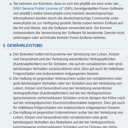
Sie nehmen zur Kenntnis, dass es sich bei phpBB um eine unter der „
GNU General Public License v2
“ (GPL) bereitgestellten Foren-Software
von phpBB Limited (www.phpbb.com) handelt; deutschsprachige
Informationen werden durch die deutschsprachige Community unter
www.phpbb.de zur Verfügung gestellt. Beide haben keinen Einfluss auf
die Art und Weise, wie die Software verwendet wird. Sie können
insbesondere die Verwendung der Software für bestimmte Zwecke nicht
untersagen oder auf Inhalte fremder Foren Einfluss nehmen.
5. GEWÄHRLEISTUNG
Der Betreiber haftet mit Ausnahme der Verletzung von Leben, Körper
und Gesundheit und der Verletzung wesentlicher Vertragspflichten
(Kardinalpflichten) nur für Schäden, die auf ein vorsätzliches oder grob
fahrlässiges Verhalten zurückzuführen sind. Dies gilt auch für mittelbare
Folgeschäden wie insbesondere entgangenen Gewinn.
Die Haftung ist gegenüber Verbrauchern außer bei vorsätzlichem oder
grob fahrlässigem Verhalten oder bei Schäden aus der Verletzung von
Leben, Körper und Gesundheit und der Verletzung wesentlicher
Vertragspflichten (Kardinalpflichten) auf die bei Vertragsschluss
typischerweise vorhersehbaren Schäden und im übrigen der Höhe nach
auf die vertragstypischen Durchschnittsschäden begrenzt. Dies gilt auch
für mittelbare Folgeschäden wie insbesondere entgangenen Gewinn.
Die Haftung ist gegenüber Unternehmern außer bei der Verletzung von
Leben, Körper und Gesundheit oder vorsätzlichem oder grob
fahrlässigem Verhalten des Betreibers auf die bei Vertragsschluss
typischerweise vorhersehbaren Schäden und im Übrigen der Höhe