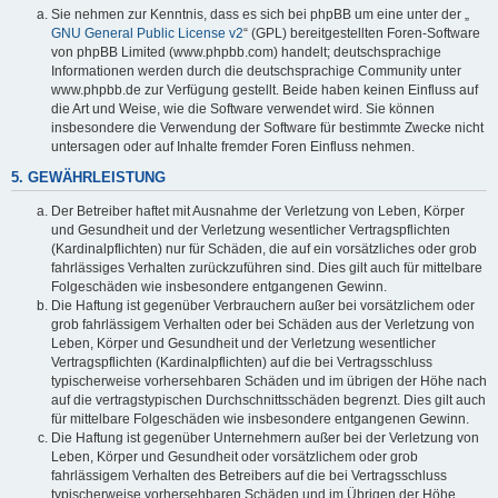
Sie nehmen zur Kenntnis, dass es sich bei phpBB um eine unter der „
GNU General Public License v2
“ (GPL) bereitgestellten Foren-Software
von phpBB Limited (www.phpbb.com) handelt; deutschsprachige
Informationen werden durch die deutschsprachige Community unter
www.phpbb.de zur Verfügung gestellt. Beide haben keinen Einfluss auf
die Art und Weise, wie die Software verwendet wird. Sie können
insbesondere die Verwendung der Software für bestimmte Zwecke nicht
untersagen oder auf Inhalte fremder Foren Einfluss nehmen.
5. GEWÄHRLEISTUNG
Der Betreiber haftet mit Ausnahme der Verletzung von Leben, Körper
und Gesundheit und der Verletzung wesentlicher Vertragspflichten
(Kardinalpflichten) nur für Schäden, die auf ein vorsätzliches oder grob
fahrlässiges Verhalten zurückzuführen sind. Dies gilt auch für mittelbare
Folgeschäden wie insbesondere entgangenen Gewinn.
Die Haftung ist gegenüber Verbrauchern außer bei vorsätzlichem oder
grob fahrlässigem Verhalten oder bei Schäden aus der Verletzung von
Leben, Körper und Gesundheit und der Verletzung wesentlicher
Vertragspflichten (Kardinalpflichten) auf die bei Vertragsschluss
typischerweise vorhersehbaren Schäden und im übrigen der Höhe nach
auf die vertragstypischen Durchschnittsschäden begrenzt. Dies gilt auch
für mittelbare Folgeschäden wie insbesondere entgangenen Gewinn.
Die Haftung ist gegenüber Unternehmern außer bei der Verletzung von
Leben, Körper und Gesundheit oder vorsätzlichem oder grob
fahrlässigem Verhalten des Betreibers auf die bei Vertragsschluss
typischerweise vorhersehbaren Schäden und im Übrigen der Höhe