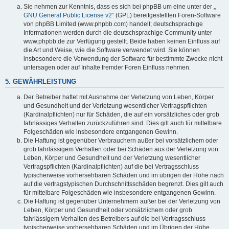
Sie nehmen zur Kenntnis, dass es sich bei phpBB um eine unter der „
GNU General Public License v2
“ (GPL) bereitgestellten Foren-Software
von phpBB Limited (www.phpbb.com) handelt; deutschsprachige
Informationen werden durch die deutschsprachige Community unter
www.phpbb.de zur Verfügung gestellt. Beide haben keinen Einfluss auf
die Art und Weise, wie die Software verwendet wird. Sie können
insbesondere die Verwendung der Software für bestimmte Zwecke nicht
untersagen oder auf Inhalte fremder Foren Einfluss nehmen.
5. GEWÄHRLEISTUNG
Der Betreiber haftet mit Ausnahme der Verletzung von Leben, Körper
und Gesundheit und der Verletzung wesentlicher Vertragspflichten
(Kardinalpflichten) nur für Schäden, die auf ein vorsätzliches oder grob
fahrlässiges Verhalten zurückzuführen sind. Dies gilt auch für mittelbare
Folgeschäden wie insbesondere entgangenen Gewinn.
Die Haftung ist gegenüber Verbrauchern außer bei vorsätzlichem oder
grob fahrlässigem Verhalten oder bei Schäden aus der Verletzung von
Leben, Körper und Gesundheit und der Verletzung wesentlicher
Vertragspflichten (Kardinalpflichten) auf die bei Vertragsschluss
typischerweise vorhersehbaren Schäden und im übrigen der Höhe nach
auf die vertragstypischen Durchschnittsschäden begrenzt. Dies gilt auch
für mittelbare Folgeschäden wie insbesondere entgangenen Gewinn.
Die Haftung ist gegenüber Unternehmern außer bei der Verletzung von
Leben, Körper und Gesundheit oder vorsätzlichem oder grob
fahrlässigem Verhalten des Betreibers auf die bei Vertragsschluss
typischerweise vorhersehbaren Schäden und im Übrigen der Höhe