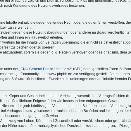
iber ein einfaches, zeitlich und räumlich unbeschränktes und unentgeltliches Rech
auch nach Kündigung des Nutzungsvertrages bestehen.
keine Inhalte enthält, die gegen geltendes Recht oder die guten Sitten verstoßen. Si
n bzw. zu verwenden.
erstößen gegen diese Nutzungsbedingungen oder anderer im Board veröffentlicht
ßen und Ihnen ein Hausverbot erteilen.
wortung für die Inhalte von Beiträgen übernimmt, die er nicht selbst erstellt hat 
derzeit zu löschen oder zu sperren.
äge abzuändern, sofern sie gegen o. g. Regeln verstoßen oder geeignet sind, dem 
e unter der „
GNU General Public License v2
“ (GPL) bereitgestellten Foren-Soft
chsprachige Community unter www.phpbb.de zur Verfügung gestellt. Beide haben ke
g der Software für bestimmte Zwecke nicht untersagen oder auf Inhalte fremder F
ben, Körper und Gesundheit und der Verletzung wesentlicher Vertragspflichten (Kard
gilt auch für mittelbare Folgeschäden wie insbesondere entgangenen Gewinn.
ätzlichem oder grob fahrlässigem Verhalten oder bei Schäden aus der Verletzung 
 die bei Vertragsschluss typischerweise vorhersehbaren Schäden und im übrigen de
wie insbesondere entgangenen Gewinn.
erletzung von Leben, Körper und Gesundheit oder vorsätzlichem oder grob fahrläs
der Höhe nach auf die vertragstypischen Durchschnittsschäden begrenzt. Dies gi