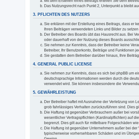
Mit dem Erstellen eines Beitrags erteilen Sie dem Betre
Das Nutzungsrecht nach Punkt 2, Unterpunkt a bleibt 
3. PFLICHTEN DES NUTZERS
Sie erklären mit der Erstellung eines Beitrags, dass er 
Ihren Beiträgen verwendeten Links und Bilder zu setze
Der Betreiber des Boards übt das Hausrecht aus. Bei V
oder dauerhaft von der Nutzung dieses Boards ausschlie
Sie nehmen zur Kenntnis, dass der Betreiber keine Verant
Betreiber, Ihr Benutzerkonto, Beiträge und Funktionen je
Sie gestatten dem Betreiber darüber hinaus, Ihre Beitr
4. GENERAL PUBLIC LICENSE
Sie nehmen zur Kenntnis, dass es sich bei phpBB um ein
deutschsprachige Informationen werden durch die deuts
verwendet wird. Sie können insbesondere die Verwendun
5. GEWÄHRLEISTUNG
Der Betreiber haftet mit Ausnahme der Verletzung von Le
grob fahrlässiges Verhalten zurückzuführen sind. Dies 
Die Haftung ist gegenüber Verbrauchern außer bei vors
wesentlicher Vertragspflichten (Kardinalpflichten) auf
begrenzt. Dies gilt auch für mittelbare Folgeschäden 
Die Haftung ist gegenüber Unternehmern außer bei der V
typischerweise vorhersehbaren Schäden und im Übrigen 
Gewinn.