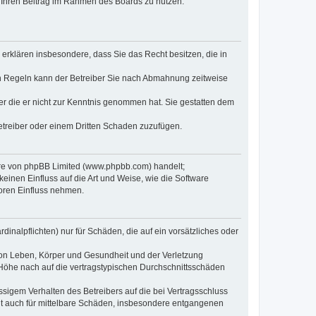
t, Ihren Beitrag im Rahmen des Boards zu nutzen.
e erklären insbesondere, dass Sie das Recht besitzen, die in
en Regeln kann der Betreiber Sie nach Abmahnung zeitweise
oder die er nicht zur Kenntnis genommen hat. Sie gestatten dem
Betreiber oder einem Dritten Schaden zuzufügen.
ware von phpBB Limited (www.phpbb.com) handelt;
inen Einfluss auf die Art und Weise, wie die Software
oren Einfluss nehmen.
inalpflichten) nur für Schäden, die auf ein vorsätzliches oder
von Leben, Körper und Gesundheit und der Verletzung
r Höhe nach auf die vertragstypischen Durchschnittsschäden
sigem Verhalten des Betreibers auf die bei Vertragsschluss
lt auch für mittelbare Schäden, insbesondere entgangenen